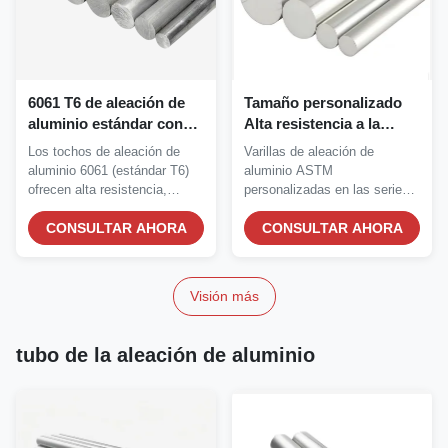
6061 T6 de aleación de
Tamaño personalizado
aluminio estándar con
Alta resistencia a la
alta resistencia a la
corrosión 6061 T6 varilla
Los tochos de aleación de
Varillas de aleación de
corrosión y 5-8 pulgadas
de aleación de aluminio y
aluminio 6061 (estándar T6)
aluminio ASTM
de longitud para
material redondo de
ofrecen alta resistencia,
personalizadas en las series
aplicaciones industriales
aluminio
resistencia a la...
6063, 6082, 6061, 6068,
CONSULTAR AHORA
5052,...
CONSULTAR AHORA
Visión más
tubo de la aleación de aluminio