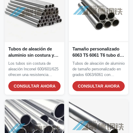
Tubos de aleación de
Tamaño personalizado
aluminio sin costura y
6063 T5 6061 T6 tubo de
tubos capilares con alta
aleación de aluminio con
Los tubos sin costura de
Tubos de aleación de aluminio
resistencia a la corrosión
alta resistencia a la
aleación Inconel 600/601/625
de tamaño personalizado en
corrosión para
ofrecen una resistencia
grados 6063/6061 con
aplicaciones industriales
superior a la...
temples T5/T6....
CONSULTAR AHORA
CONSULTAR AHORA