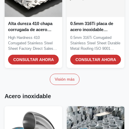
Alta dureza 410 chapa
0.5mm 316Ti placa de
corrugada de acero
acero inoxidable
inoxidable Fabrica
corrugado techado de
High Hardness 410
0.5mm 316Ti Corrugated
Ventas directas
metal duradero ISO 9001
Corrugated Stainless Steel
Stainless Steel Sheet Durable
certificado
Sheet Factory Direct Sales
Metal Roofing ISO 9001
Grade:410 Martensitic...
Certified Grade:316Ti...
CONSULTAR AHORA
CONSULTAR AHORA
Visión más
Acero inoxidable