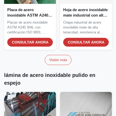
Placa de acero
Hoja de acero inoxidable
inoxidable ASTM A240
mate industrial con alta
304L con alta resistencia
dureza resistente a los
Placas de acero inoxidable
Chapa industrial de acero
a la corrosión para
arañazos para la
ASTM A240 304L con
inoxidable mate de alta
aplicaciones laminadas
fabricación de gabinetes
certificación ISO 9001.
tenacidad, resistencia al
en caliente y laminadas
Opciones laminadas en...
rayado y a la...
en frío
CONSULTAR AHORA
CONSULTAR AHORA
Visión más
lámina de acero inoxidable pulido en
espejo