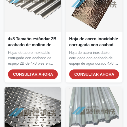
4x8 Tamaño estándar 2B
Hoja de acero inoxidable
acabado de molino de
corrugada con acabado
acero inoxidable
de espejo de agua
Hojas de acero inoxidable
Hoja de acero inoxidable
corrugado con alta
dorado de 1,5 mm de
corrugado con acabado de
corrugada con acabado de
resistencia a la corrosión
espesor 4X8 para
espejo 2B de 4x8 pies en
espejo de agua dorado 4x8 de
proyectos decorativos
2/3/5 mm de espesor....
1,5 mm de bajo...
CONSULTAR AHORA
CONSULTAR AHORA