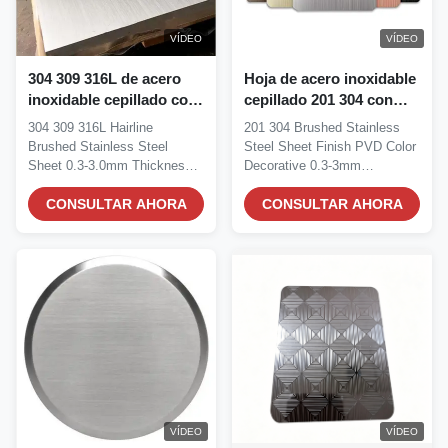
VÍDEO
VÍDEO
304 309 316L de acero
Hoja de acero inoxidable
inoxidable cepillado con
cepillado 201 304 con
espesor de 0,3-3,0 mm y
revestimiento de PVD y
304 309 316L Hairline
201 304 Brushed Stainless
alta resistencia a la
alta resistencia a la
Brushed Stainless Steel
Steel Sheet Finish PVD Color
corrosión para la
corrosión en 0,3-3 mm
Sheet 0.3-3.0mm Thickness
Decorative 0.3-3mm
decoración
de espesor
SS Plate For Decoration...
Thickness For...
CONSULTAR AHORA
CONSULTAR AHORA
VÍDEO
VÍDEO