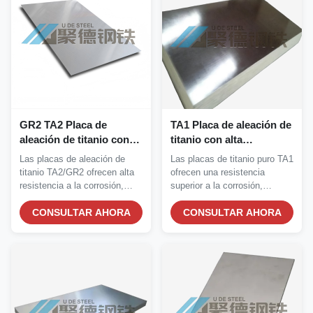
GR2 TA2 Placa de
TA1 Placa de aleación de
aleación de titanio con
titanio con alta
alta resistencia a la
resistencia a la
Las placas de aleación de
Las placas de titanio puro TA1
corrosión, propiedades
corrosión,
titanio TA2/GR2 ofrecen alta
ofrecen una resistencia
mecánicas equilibradas y
biocompatibilidad de
resistencia a la corrosión,
superior a la corrosión,
excelente
grado médico y relación
propiedades...
biocompatibilidad...
maquinabilidad
CONSULTAR AHORA
de resistencia alta ligera
CONSULTAR AHORA