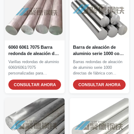
6060 6061 7075 Barra
Barra de aleación de
redonda de aleación de
aluminio serie 1000 con
aluminio con alta
alta resistencia a la
Varillas redondas de aluminio
Barras redondas de aleación
resistencia a la corrosión
corrosión y servicio de
6060/6061/7075
de aluminio serie 1000
y tamaño personalizado
corte personalizado
personalizadas para
directas de fábrica con
para la construcción
construcción industrial. Alta...
certificación ASTM....
industrial
CONSULTAR AHORA
CONSULTAR AHORA