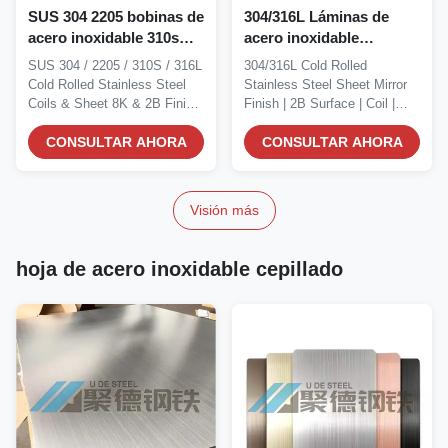
SUS 304 2205 bobinas de
304/316L Láminas de
acero inoxidable 310s
acero inoxidable
316L chapa de acero
laminadas en frío
SUS 304 / 2205 / 310S / 316L
304/316L Cold Rolled
inoxidable laminada en
Refracción especular 2B
Cold Rolled Stainless Steel
Stainless Steel Sheet Mirror
frío 8K 2B con servicios
Superficie Espessura de
Coils & Sheet 8K & 2B Finish
Finish | 2B Surface | Coil |
de corte
bobina de acero
|...
Thickness...
CONSULTAR AHORA
inoxidable 0,3-1,2 mm
CONSULTAR AHORA
Visión más
hoja de acero inoxidable cepillado