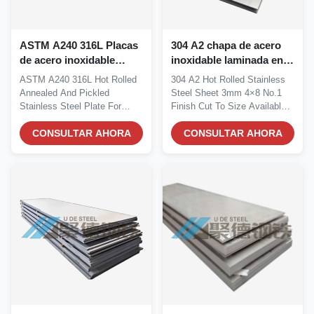
ASTM A240 316L Placas
304 A2 chapa de acero
de acero inoxidable
inoxidable laminada en
laminadas en caliente,
caliente 3 mm 4 × 8 No.1
ASTM A240 316L Hot Rolled
304 A2 Hot Rolled Stainless
recocidas y encurtidas
Corte final a medida
Annealed And Pickled
Steel Sheet 3mm 4×8 No.1
para la industria
disponible
Stainless Steel Plate For
Finish Cut To Size Available
petroquímica
Petrochemical Industry...
A2 hot-rolled...
CONSULTAR AHORA
CONSULTAR AHORA