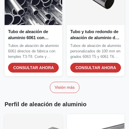
Tubo de aleación de
Tubo y tubo redondo de
aluminio 6061 con
aleación de aluminio de
temperatura T3-T8 para
100 mm de diámetro
Tubos de aleación de aluminio
Tubos de aleación de aluminio
flexibilidad
6063 T5 6061 T6
6061 directos de fábrica con
personalizados de 100 mm en
personalizada y alta
personalizado
temples T3-T8. Corte y
grados 6063 T5 y 6061 T6.
resistencia a la corrosión
doblado...
Alta...
CONSULTAR AHORA
CONSULTAR AHORA
Visión más
Perfil de aleación de aluminio