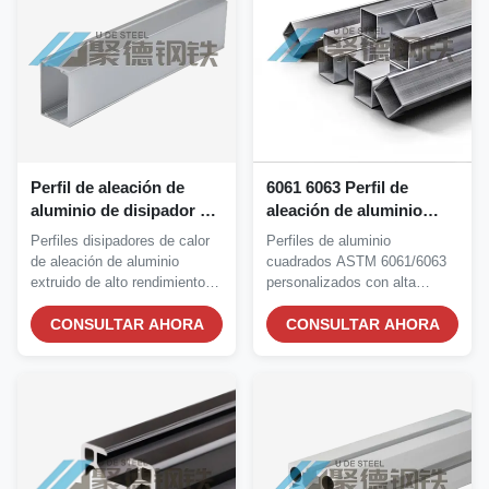
Perfil de aleación de
6061 6063 Perfil de
aluminio de disipador de
aleación de aluminio
calor extrudido con alta
cuadrado con alta
Perfiles disipadores de calor
Perfiles de aluminio
resistencia a la corrosión
resistencia a la corrosión
de aleación de aluminio
cuadrados ASTM 6061/6063
y excelente disipación de
y extrusión en caliente
extruido de alto rendimiento
personalizados con alta
calor para aplicaciones
de precisión
para...
resistencia a la corrosión,...
LED de montaje de
CONSULTAR AHORA
CONSULTAR AHORA
superficie
personalizables