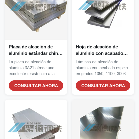
Placa de aleación de
Hoja de aleación de
aluminio estándar chino
aluminio con acabado
3A21 con alta resistencia
espejo con alta
La placa de aleación de
Láminas de aleación de
a la corrosión,
resistencia a la corrosión
aluminio 3A21 ofrece una
aluminio con acabado espejo
formabilidad superior y
y propiedades cortables
excelente resistencia a la
en grados 1050, 1100, 3003,
peso ligero para la
y soldables
corrosión, una...
5083 y 6061. Alta...
ingeniería
CONSULTAR AHORA
CONSULTAR AHORA