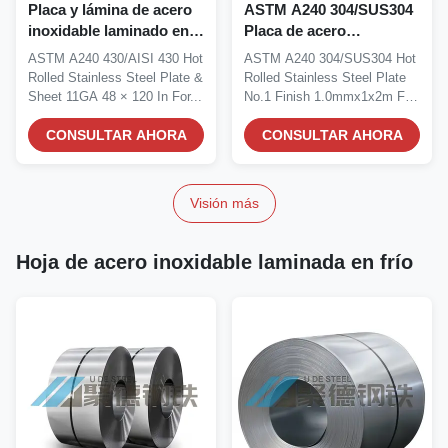
Placa y lámina de acero
ASTM A240 304/SUS304
inoxidable laminado en
Placa de acero
caliente ASTM A240
inoxidable laminada en
ASTM A240 430/AISI 430 Hot
ASTM A240 304/SUS304 Hot
430/AISI 430 de calibre
caliente No.1
Rolled Stainless Steel Plate &
Rolled Stainless Steel Plate
11 (11GA) de 48 x 120
Finalización
Sheet 11GA 48 × 120 In For...
No.1 Finish 1.0mmx1x2m For
pulgadas para
1.0mmx1x2m Para el
Vessel...
aplicaciones
CONSULTAR AHORA
mantenimiento de
CONSULTAR AHORA
arquitectónicas
buques IMPA 671604
Visión más
Hoja de acero inoxidable laminada en frío