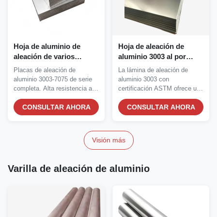
Hoja de aluminio de
Hoja de aleación de
aleación de varios
aluminio 3003 al por
grados con alta
mayor con alta
Placas de aleación de
La lámina de aleación de
resistencia a la corrosión
resistencia a la corrosión
aluminio 3003-7075 de serie
aluminio 3003 con
y servicio de corte
para aislamiento térmico
completa. Alta resistencia a la
certificación ASTM ofrece una
personalizado
estándar ASTM
corrosión,...
resistencia superior a...
CONSULTAR AHORA
CONSULTAR AHORA
Visión más
Varilla de aleación de aluminio