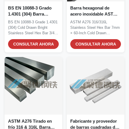
BS EN 10088-3 Grado
Barra hexagonal de
1.4301 (304) Barra
acero inoxidable ASTM
hexagonal de acero
A276 316/316L de 7 mm x
BS EN 10088-3 Grade 1.4301
ASTM A276 316/316L
inoxidable brillante
60 pulgadas, trefilada en
(304) Cold Drawn Bright
Stainless Steel Hex Bar 7mm
tirada en frío 3/4"
frío, de precisión,
Stainless Steel Hex Bar 3/4"
× 60-Inch Cold Drawn
Fabricante y proveedor
brillante, fabricante y
Manufacturer...
Precision Bright Bar...
CONSULTAR AHORA
proveedor
CONSULTAR AHORA
ASTM A276 Tirado en
Fabricante y proveedor
frío 316 & 316L Barra
de barras cuadradas de