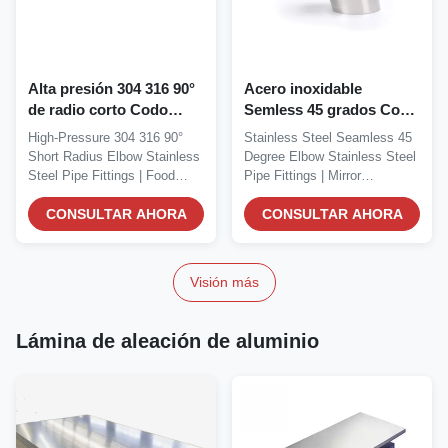
Alta presión 304 316 90°
Acero inoxidable
de radio corto Codo
Semless 45 grados Codo
Acero inoxidable
Acero inoxidable Acero
High-Pressure 304 316 90°
Stainless Steel Seamless 45
Accesorios de tubería de
inoxidable Accesorios de
Short Radius Elbow Stainless
Degree Elbow Stainless Steel
calidad alimentaria
tubería Polido de espejo
Steel Pipe Fittings | Food
Pipe Fittings | Mirror
Soldadura sin costuras
Grade | Welding...
Polishing...
para uso comercial
CONSULTAR AHORA
CONSULTAR AHORA
Visión más
Lámina de aleación de aluminio