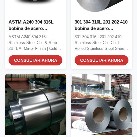
ASTM A240 304 316L
301 304 316L 201 202 410
bobina de acero
bobina de acero
inoxidable tira de acero
inoxidable laminada en
ASTM A240 304 316L
301 304 316L 201 202 410
2B BA espejo acabado
frío chapa de acero
Stainless Steel Coil & Strip
Stainless Steel Coil Cold
de acero inoxidable
inoxidable resistente a la
2B, BA, Mirror Finish | Cold
Rolled Stainless Steel Sheet |
laminado en frío
corrosión Suministro
Rolled Stainless...
Corrosion...
CONSULTAR AHORA
industrial
CONSULTAR AHORA