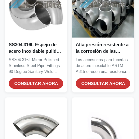
SS304 316L Espejo de
Alta presión resistente a
acero inoxidable pulido
la corrosión de las
acoplamientos de tubería
colocaciones inoxidables
SS304 316L Mirror Polished
Los accesorios para tuberías
de 90 grados de
a dos caras de la tubería
Stainless Steel Pipe Fittings
de acero inoxidable ASTM
soldadura sanitaria Codo
de acero de ASTM A815
90 Degree Sanitary Weld
A815 ofrecen una resistencia
UNS S31803
Elbow...
superior a la...
CONSULTAR AHORA
CONSULTAR AHORA