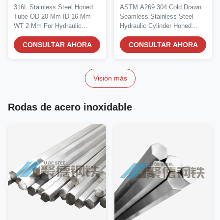
mm ID 16 mm WT 2 mm
de acero inoxidable sin
316L Stainless Steel Honed
ASTM A269 304 Cold Drawn
para cilindros
costuras y tirados en frío
Tube OD 20 Mm ID 16 Mm
Seamless Stainless Steel
hidráulicos
WT 2 Mm For Hydraulic
Hydraulic Cylinder Honed
Cylinders Honed tubes are...
Tube Supplier ASTM...
CONSULTAR AHORA
CONSULTAR AHORA
Visión más
Rodas de acero inoxidable