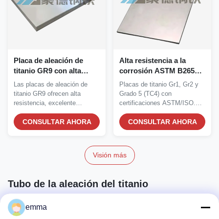
Placa de aleación de
Alta resistencia a la
titanio GR9 con alta
corrosión ASTM B265
resistencia a la
Grado estándar 5 TC4
Las placas de aleación de
Placas de titanio Gr1, Gr2 y
corrosión, ligera, de alta
Placa de titanio y hoja de
titanio GR9 ofrecen alta
Grado 5 (TC4) con
resistencia y excelente
aleación de titanio
resistencia, excelente
certificaciones ASTM/ISO.
formabilidad en frío
resistencia a la...
Alta resistencia a la...
CONSULTAR AHORA
CONSULTAR AHORA
Visión más
Tubo de la aleación del titanio
emma