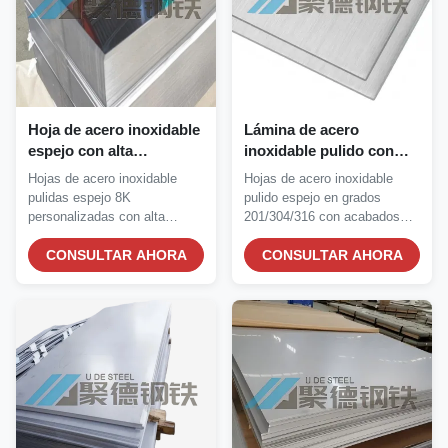
Hoja de acero inoxidable
Lámina de acero
espejo con alta
inoxidable pulido con
resistencia a la corrosión
espejo con alta
Hojas de acero inoxidable
Hojas de acero inoxidable
y acabado espejo en
resistencia a la corrosión
pulidas espejo 8K
pulido espejo en grados
dimensiones
y servicio de
personalizadas con alta
201/304/316 con acabados
personalizables
procesamiento
resistencia a la corrosión....
2B/BA. Alta...
CONSULTAR AHORA
personalizado
CONSULTAR AHORA