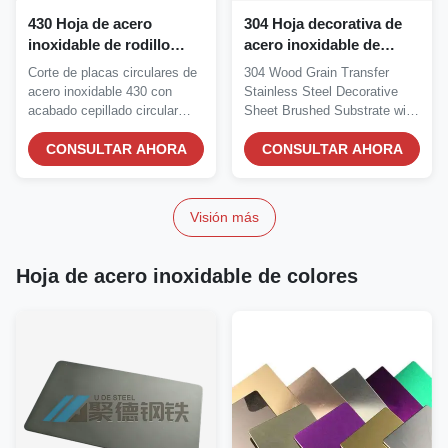
430 Hoja de acero
304 Hoja decorativa de
inoxidable de rodillo
acero inoxidable de
circular y cepillado con
transferencia de grano
Corte de placas circulares de
304 Wood Grain Transfer
alta resistencia a la
de madera Hoja de acero
acero inoxidable 430 con
Stainless Steel Decorative
corrosión para energía
inoxidable cepillada para
acabado cepillado circular
Sheet Brushed Substrate with
química y eléctrica
uso exterior
para industrias...
Wood Grain...
CONSULTAR AHORA
CONSULTAR AHORA
Visión más
Hoja de acero inoxidable de colores