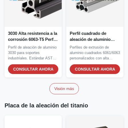
3030 Alta resistencia a la
Perfil cuadrado de
corrosión 6063-T5 Perfil
aleación de aluminio
de aleación de aluminio
6061 6063 con alta
Perfil de aleación de aluminio
Perfiles de extrusión de
para soportes
resistencia a la corrosión
3030 para soportes
aluminio cuadrados 6061/6063
industriales de extrusión
y opciones de extrusión
industriales. Estándar ASTM,
personalizados con alta
personalizados
personalizadas
alta resistencia a...
resistencia a la...
CONSULTAR AHORA
CONSULTAR AHORA
Visión más
Placa de la aleación del titanio