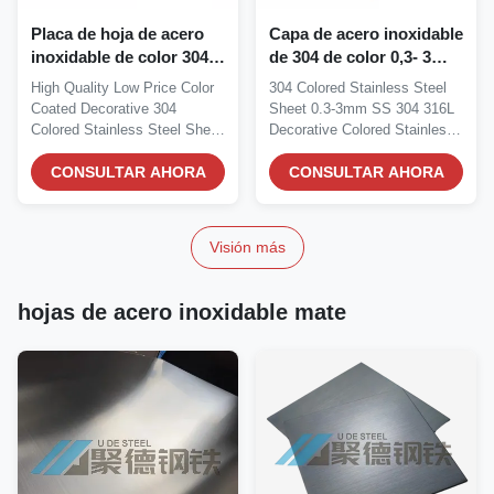
Placa de hoja de acero
Capa de acero inoxidable
inoxidable de color 304
de 304 de color 0,3- 3
decorativa recubierta de
mm Ss 304 316L Placa
High Quality Low Price Color
304 Colored Stainless Steel
color de alta calidad y
decorativa de acero
Coated Decorative 304
Sheet 0.3-3mm SS 304 316L
bajo precio para
inoxidable de color
Colored Stainless Steel Sheet
Decorative Colored Stainless
fabricación de
Plate For...
Steel Plate...
maquinaria
CONSULTAR AHORA
CONSULTAR AHORA
Visión más
hojas de acero inoxidable mate