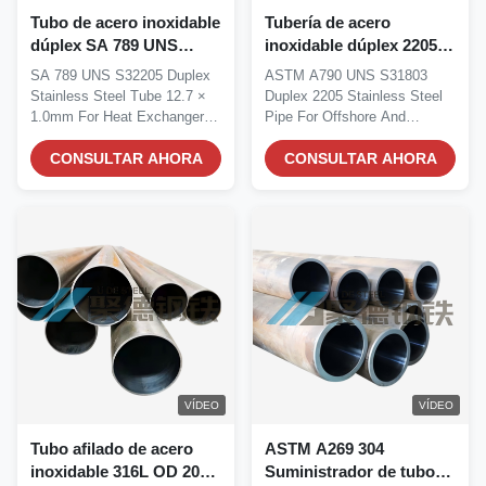
Tubo de acero inoxidable
Tubería de acero
dúplex SA 789 UNS
inoxidable dúplex 2205
S32205 de 12,7 × 1,0 mm
UNS S31803 según
SA 789 UNS S32205 Duplex
ASTM A790 UNS S31803
para aplicaciones de
ASTM A790 para
Stainless Steel Tube 12.7 ×
Duplex 2205 Stainless Steel
intercambiador de calor
aplicaciones en alta mar
1.0mm For Heat Exchanger
Pipe For Offshore And
y procesamiento químico
Applications...
Chemical Processing...
CONSULTAR AHORA
CONSULTAR AHORA
VÍDEO
VÍDEO
Tubo afilado de acero
ASTM A269 304
inoxidable 316L OD 20
Suministrador de tubos