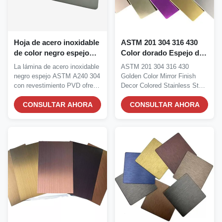
Hoja de acero inoxidable
ASTM 201 304 316 430
de color negro espejo
Color dorado Espejo de
ASTM A240 304 con
acabado Decoración de
La lámina de acero inoxidable
ASTM 201 304 316 430
revestimiento de iones
color de acero inoxidable
negro espejo ASTM A240 304
Golden Color Mirror Finish
de vacío PVD para
de chapa para cocina
con revestimiento PVD ofrece
Decor Colored Stainless Steel
decoración de alta gama
una...
Sheet For Kitchen...
CONSULTAR AHORA
CONSULTAR AHORA