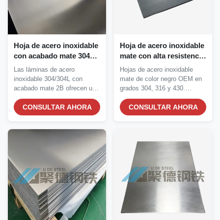
Hoja de acero inoxidable
Hoja de acero inoxidable
con acabado mate 304
mate con alta resistencia
304L y placa SS con
a la corrosión para
Las láminas de acero
Hojas de acero inoxidable
propiedades
aplicaciones decorativas
inoxidable 304/304L con
mate de color negro OEM en
antioxidantes y flexibles
acabado mate 2B ofrecen una
grados 304, 316 y 430.
2B
resistencia superior a...
Presenta resistencia...
CONSULTAR AHORA
CONSULTAR AHORA