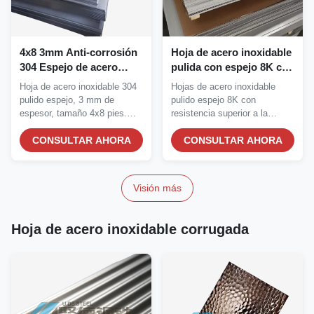
4x8 3mm Anti-corrosión
Hoja de acero inoxidable
304 Espejo de acero
pulida con espejo 8K con
inoxidable pulido para
alta resistencia a la
Hoja de acero inoxidable 304
Hojas de acero inoxidable
decoración de suelo y
corrosión y opciones de
pulido espejo, 3 mm de
pulido espejo 8K con
paredes
tamaño personalizadas
espesor, tamaño 4x8 pies.
resistencia superior a la
Alta resistencia a...
corrosión. Tamaños y...
CONSULTAR AHORA
CONSULTAR AHORA
Visión más
Hoja de acero inoxidable corrugada