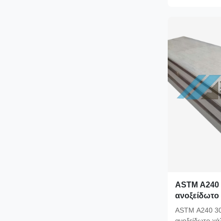
ASTM A240 
ανοξείδωτο
αριθ. 1 Φιν
ASTM A240 3
συντήρηση 
ανοξείδωτο χά