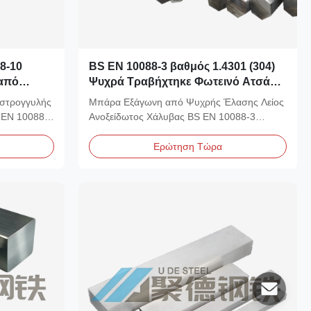
8-10
BS EN 10088-3 βαθμός 1.4301 (304)
από
Ψυχρά Τραβήχτηκε Φωτεινό Ατσάλι
Hex Bar 3/4 "
στρογγυλής
Μπάρα Εξάγωνη από Ψυχρής Έλασης Λείος
 EN 10088-3
Ανοξείδωτος Χάλυβας BS EN 10088-3
Βαθμός 1.4301 (304)...
Ερώτηση Τώρα