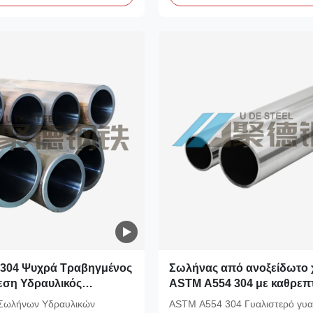
304 Ψυχρά Τραβηγμένος
Σωλήνας από ανοξείδωτο 
εση Υδραυλικός
ASTM A554 304 με καθρεπ
από ανοξείδωτο χάλυβα
φινίρισμα, στρογγυλός, 5/
Σωλήνων Υδραυλικών
ASTM A554 304 Γυαλιστερό γυα