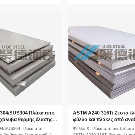
304/SUS304 Πλάκα από
ASTM A240 316Ti Ζεστό έ
 χάλυβα θερμής έλασης
φύλλα και πλάκες από ανο
ίρισμα 1.0mmx1x2m Για
χάλυβα αριθ. 1 Τελική UNS
04/SUS304 Πλάκα από
Φύλλο & Πλάκα από ανοξείδωτο
πλοίων IMPA 671604
EN 1.4571 για την πετροχη
λυβα θερμής έλασης αριθ. 1
ASTM A240 316Ti θερμής έλαση