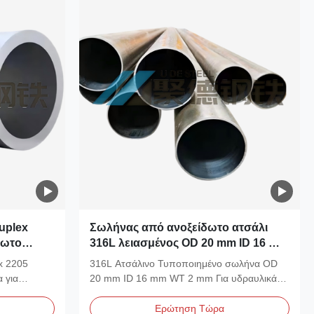
uplex
Σωλήνας από ανοξείδωτο ατσάλι
δωτο
316L λειασμένος OD 20 mm ID 16 mm
ράκτιας
WT 2 mm για υδραυλικούς
x 2205
316L Ατσάλινο Τυποποιημένο σωλήνα OD
κυλίνδρους
 για
20 mm ID 16 mm WT 2 mm Για υδραυλικά
κύλινδροι...
Ερώτηση Τώρα