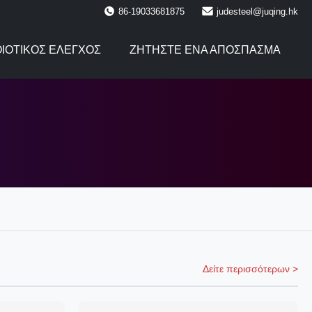
86-19033681875
judesteel@juqing.hk
ΙΟΤΙΚΌΣ ΈΛΕΓΧΟΣ
ΖΗΤΉΣΤΕ ΈΝΑ ΑΠΌΣΠΑΣΜΑ
Δείτε περισσότερων >