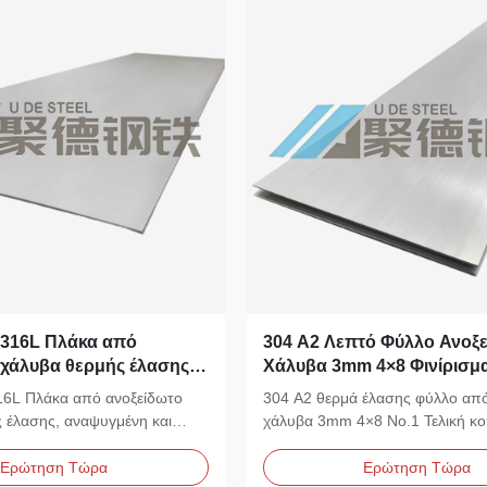
316L Πλάκα από
304 A2 Λεπτό Φύλλο Ανοξ
 χάλυβα θερμής έλασης,
Χάλυβα 3mm 4×8 Φινίρισμα
και ακινητοποιημένη για
Διαθέσιμο Κομμένο σε Μέγ
6L Πλάκα από ανοξείδωτο
304 Α2 θερμά έλασης φύλλο από
μική βιομηχανία
 έλασης, αναψυγμένη και
χάλυβα 3mm 4×8 No.1 Τελική κ
η για την...
μέγεθος Διαθέσιμο Το...
Ερώτηση Τώρα
Ερώτηση Τώρα