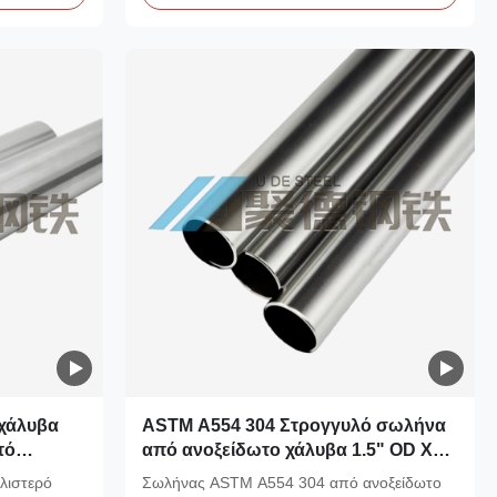
χάλυβα
ASTM A554 304 Στρογγυλό σωλήνα
τό
από ανοξείδωτο χάλυβα 1.5" OD X
8" (16mm)
0.065" Τείχος X 1.37" ID #8
λιστερό
Σωλήνας ASTM A554 304 από ανοξείδωτο