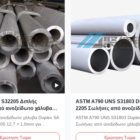
 S32205 Διπλής
ASTM A790 UNS S31803 D
ό ανοξείδωτο χάλυβα
2205 Σωλήνες από ανοξεί
mm για εφαρμογές με
χάλυβα για εφαρμογές υπε
ανοξείδωτο χάλυβα Duplex SA
ASTM A790 UNS S31803 Duple
θερμότητας
και χημικής επεξεργασίας
05 12,7 × 1,0mm για
Σωλήνες από ανοξείδωτο χάλυβα
λλάκτη...
εφαρμογές υπεράκτιας και...
Ερώτηση Τώρα
Ερώτηση Τώρα