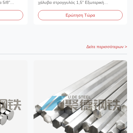
5mm Πάχος
Γυαλισμένο καθρέφτη
 5/8"
χάλυβα στρογγυλός 1,5" Εξωτερική
Διάμετρος X...
Ερώτηση Τώρα
Δείτε περισσότερων >