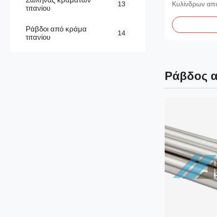
Προμηθευτή
13
Κυλίνδρων απ
τιτανίου
σωλήνων
Ψυχρής Έλαση
Ράβδοι από κράμα
14
τιτανίου
Ράβδος α