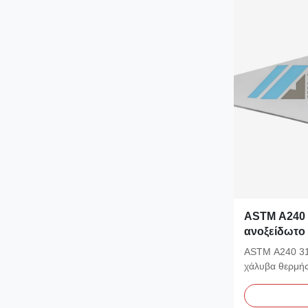
ASTM A240 
ανοξείδωτο
αναψυγμένη 
ASTM A240 31
την πετροχη
χάλυβα θερμής
ακινητοποιημέν