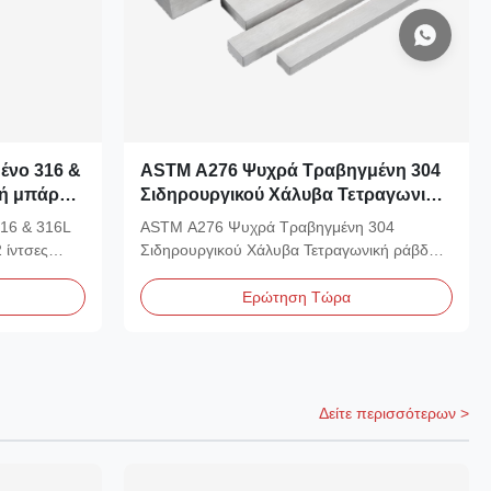
ένο 316 &
ASTM A276 Ψυχρά Τραβηγμένη 304
κή μπάρα
Σιδηρουργικού Χάλυβα Τετραγωνική
&
ράβδος 8mm Κατασκευαστής &
16 & 316L
ASTM A276 Ψυχρά Τραβηγμένη 304
Προμηθευτής
 ίντσες
Σιδηρουργικού Χάλυβα Τετραγωνική ράβδος
8mm Κατασκευαστής &...
Ερώτηση Τώρα
Δείτε περισσότερων >