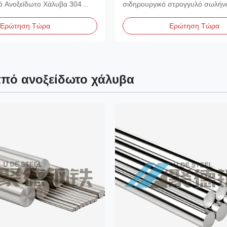
ς σιδηροδρομικών
Εξωτερική Διάμετρος × 1.
ό Ανοξείδωτο Χάλυβα 304
σιδηρουργικό στρογγυλό σωλήνα
Τοιχώματος × 6m (20 Ft)
ς Χωρίς Συγκόλληση...
(16mm) OD × 1.5mm...
Προμηθευτής
Ερώτηση Τώρα
Ερώτηση Τώρα
πό ανοξείδωτο χάλυβα