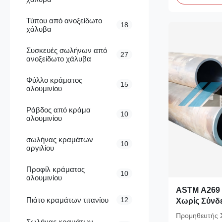
Τύπου από ανοξείδωτο
18
χάλυβα
Συσκευές σωλήνων από
27
ανοξείδωτο χάλυβα
Φύλλο κράματος
15
αλουμινίου
Ράβδος από κράμα
10
αλουμινίου
σωλήνας κραμάτων
10
αργιλίου
Προφίλ κράματος
10
αλουμινίου
ASTM A269 
Πιάτο κραμάτων τιτανίου
12
Χωρίς Σύνδ
κύλινδρος 
Προμηθευτής 
Σωλήνας κραμάτων