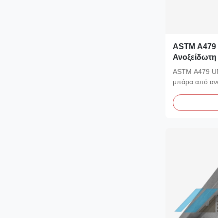
ASTM A479 
Ανοξείδωτη
10272 1.44
ASTM A479 UN
Προμηθευτ
μπάρα από αν
1.4404 Τύπος υ