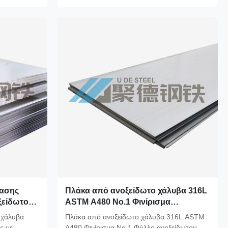
λασης
Πλάκα από ανοξείδωτο χάλυβα 316L
ξείδωτο
ASTM A480 No.1 Φινίρισμα
 S31635
Ελάσματα από ανοξείδωτο χάλυβα
 χάλυβα
Πλάκα από ανοξείδωτο χάλυβα 316L ASTM
μική
θερμής έλασης για θαλάσσιες
ς με
A480 Φινίρισμα Νο.1 Φύλλο ανοξείδωτου