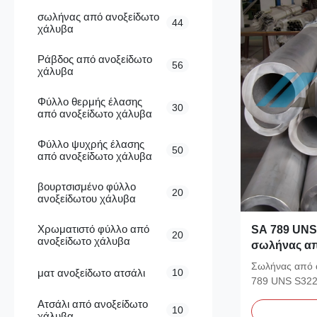
σωλήνας από ανοξείδωτο
44
χάλυβα
Ράβδος από ανοξείδωτο
56
χάλυβα
Φύλλο θερμής έλασης
30
από ανοξείδωτο χάλυβα
Φύλλο ψυχρής έλασης
50
από ανοξείδωτο χάλυβα
βουρτσισμένο φύλλο
20
ανοξείδωτου χάλυβα
Χρωματιστό φύλλο από
SA 789 UNS
20
ανοξείδωτο χάλυβα
σωλήνας απ
12,7 × 1,0 
Σωλήνας από 
ματ ανοξείδωτο ατσάλι
10
εναλλάκτη 
789 UNS S322
Εφαρμογές Ενα
Ατσάλι από ανοξείδωτο
10
χάλυβα