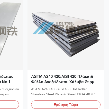
είδωτου
ASTM A240 430/AISI 430 Πλάκα &
 Νο.1
Φύλλο Ανοξείδωτου Χάλυβα Θερμής
εθος
Κύλισης 11GA 48 × 120 ίντσες για
 ανοξείδωτο
ASTM A240 430/AISI 430 Hot Rolled
Αρχιτεκτονικές Εφαρμογές
οπή σε
Stainless Steel Plate & Sheet 11GA 48 × 120
In Για...
Ερώτηση Τώρα