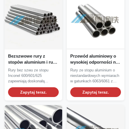
Bezszwowe rury z
Przewód aluminiowy o
stopów aluminium i rury
wysokiej odporności na
kapilarne o wysokiej
korozję do zastosowań
Rury bez szwu ze stopu
Rury ze stopu aluminium o
odporności na korozję
przemysłowych
Inconel 600/601/625
niestandardowych wymiarach
Metal precyzyjny o
zapewniają doskonałą
w gatunkach 6063/6061 z
niestandardowej
odporność na korozję,
hartowaniem T5/T6....
wielkości
stabilność...
Zapytaj teraz.
Zapytaj teraz.