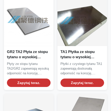
GR2 TA2 Płyta ze stopu
TA1 Płytka ze stopu
tytanu o wysokiej
tytanu o wysokiej
odporności na korozję,
odporności na korozję,
Płyty ze stopu tytanu
Płytki z czystego tytanu TA1
zrównoważonych
biokompatybilności
TA2/GR2 zapewniają wysoką
zapewniają doskonałą
właściwościach
medycznej i stosunku
odporność na korozję,
odporność na korozję,
mechanicznych i
wysokiej wytrzymałości
zrównoważone właściwości...
biokompatybilność klasy...
doskonałej obrabialności
Zapytaj teraz.
do lekkiej wagi
Zapytaj teraz.