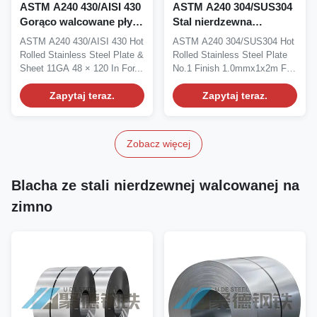
ASTM A240 430/AISI 430
ASTM A240 304/SUS304
Gorąco walcowane płyty
Stal nierdzewna
i arkusze ze stali
walcowana na gorąco
ASTM A240 430/AISI 430 Hot
ASTM A240 304/SUS304 Hot
nierdzewnej 11GA 48 ×
blacha wykończenie nr 1
Rolled Stainless Steel Plate &
Rolled Stainless Steel Plate
120 In dla zastosowań
1.0mmx1x2m do
Sheet 11GA 48 × 120 In For...
No.1 Finish 1.0mmx1x2m For
architektonicznych
konserwacji zbiorników
Vessel...
Zapytaj teraz.
IMPA 671604
Zapytaj teraz.
Zobacz więcej
Blacha ze stali nierdzewnej walcowanej na
zimno