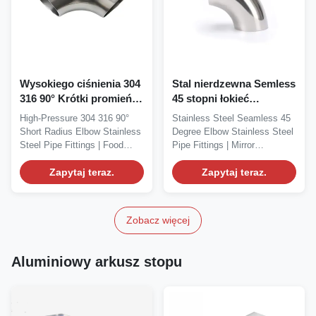
Wysokiego ciśnienia 304
Stal nierdzewna Semless
316 90° Krótki promień
45 stopni łokieć
łokieć łączniki rurowe ze
Rurociągi ze stali
High-Pressure 304 316 90°
Stainless Steel Seamless 45
stali nierdzewnej
nierdzewnej Lustrzanie
Short Radius Elbow Stainless
Degree Elbow Stainless Steel
lusterek
Steel Pipe Fittings | Food
Pipe Fittings | Mirror
Grade | Welding...
Polishing...
Zapytaj teraz.
Zapytaj teraz.
Zobacz więcej
Aluminiowy arkusz stopu