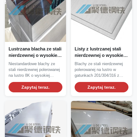
Lustrzana blacha ze stali
Listy z lustrzanej stali
nierdzewnej o wysokiej
nierdzewnej o wysokiej
odporności na korozję i
odporności na korozję i
Niestandardowe blachy ze
Blachy ze stali nierdzewnej
lustrzanym wykończeniu
usługa przetwarzania na
stali nierdzewnej polerowanej
polerowanej na lustro w
w dostosowywalnych
zamówienie
na lustro 8K o wysokiej
gatunkach 201/304/316 z
wymiarach
odporności na...
wykończeniami 2B/BA....
Zapytaj teraz.
Zapytaj teraz.