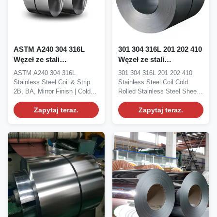
ASTM A240 304 316L
301 304 316L 201 202 410
Węzeł ze stali
Węzeł ze stali
nierdzewnej Strip 2B BA
nierdzewnej walcowany
ASTM A240 304 316L
301 304 316L 201 202 410
Mirror Finish Cold
na zimno Płytka ze stali
Stainless Steel Coil & Strip
Stainless Steel Coil Cold
Rolled Stainless Steel
nierdzewnej odporna na
2B, BA, Mirror Finish | Cold
Rolled Stainless Steel Sheet |
Sheet
korozję
Rolled Stainless...
Corrosion...
Zapytaj teraz.
Zapytaj teraz.