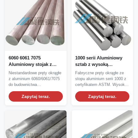
6060 6061 7075
1000 serii Aluminiowy
Aluminiowy stojak z
sztab z wysoką
okrągłym prętem o
odpornością na korozję i
Niestandardowe pręty okrągłe
Fabryczne pręty okrągłe ze
wysokiej odporności na
usługą cięcia na
z aluminium 6060/6061/7075
stopu aluminium serii 1000 z
korozję i dostosowanym
zamówienie
do budownictwa
certyfikatem ASTM. Wysoka
rozmiarze do konstrukcji
przemysłowego. Wysoka...
odporność na...
przemysłowych
Zapytaj teraz.
Zapytaj teraz.