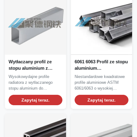
Wytłaczany profil ze
6061 6063 Profil ze stopu
stopu aluminium z
aluminium
radiatorem o wysokiej
kwadratowego o
Wysokowydajne profile
Niestandardowe kwadratowe
odporności na korozję i
wysokiej odporności na
radiatora z wytłaczanego
profile aluminiowe ASTM
doskonałym
korozję i precyzyjnej
stopu aluminium do
6061/6063 o wysokiej
odprowadzaniu ciepła do
ekstruzji na gorąco
oświetlenia LED SMD.
odporności na korozję,...
dostosowywalnych
Doskonała...
Zapytaj teraz.
Zapytaj teraz.
zastosowań LED do
montażu
powierzchniowego