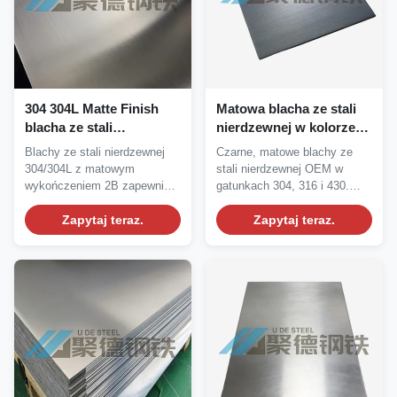
304 304L Matte Finish
Matowa blacha ze stali
blacha ze stali
nierdzewnej w kolorze
nierdzewnej i płytka SS z
czarnym, o dużej linii
Blachy ze stali nierdzewnej
Czarne, matowe blachy ze
właściwościami
włosów, o wysokiej
304/304L z matowym
stali nierdzewnej OEM w
antyrosty i 2B gięte
odporności na korozję,
wykończeniem 2B zapewniają
gatunkach 304, 316 i 430.
do zastosowań
doskonałą odporność na...
Charakteryzuje się...
Zapytaj teraz.
dekoracyjnych
Zapytaj teraz.