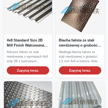
4x8 Standard Size 2B
Blacha falista ze stali
Mill Finish Walcowana
nierdzewnej o grubości
blacha ze stali
1,5 mm 4X8 w kolorze
Arkusze faliste ze stali
Niedroga blacha falista ze
nierdzewnej o wysokiej
złotego lustra wodnego
nierdzewnej o wymiarach 4x8
stali nierdzewnej o grubości
odporności na korozję
do projektów
stóp 2B z lustrzanym
1,5 mm 4x8 w kolorze złotego
dekoracyjnych
wykończeniem i grubości...
lustra...
Zapytaj teraz.
Zapytaj teraz.