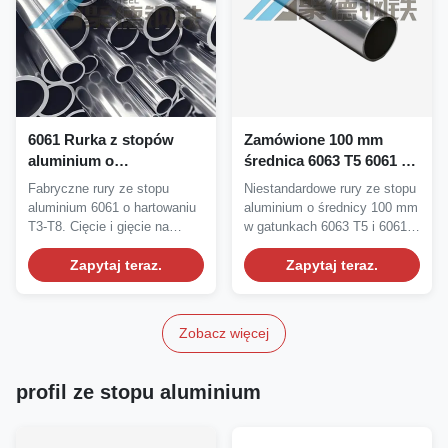
6061 Rurka z stopów
Zamówione 100 mm
aluminium o
średnica 6063 T5 6061 T6
temperaturze T3-T8 dla
Aluminiowy stopu rurki i
Fabryczne rury ze stopu
Niestandardowe rury ze stopu
indywidualnego gięcia i
okrągłej rury
aluminium 6061 o hartowaniu
aluminium o średnicy 100 mm
wysokiej odporności na
T3-T8. Cięcie i gięcie na
w gatunkach 6063 T5 i 6061
korozję
zamówienie, wysoka...
T6. Wysoka...
Zapytaj teraz.
Zapytaj teraz.
Zobacz więcej
profil ze stopu aluminium