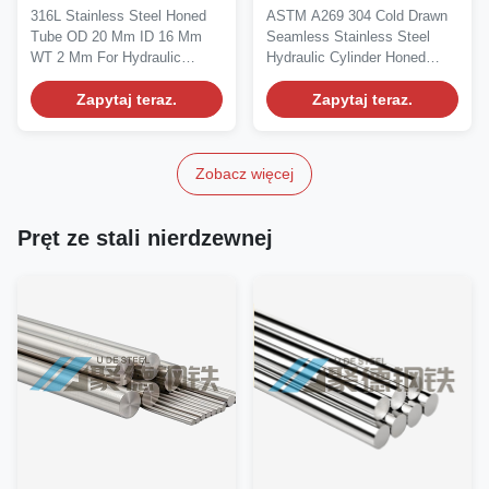
nierdzewnej OD 20 mm
nierdzewnej 304 ASTM
316L Stainless Steel Honed
ASTM A269 304 Cold Drawn
ID 16 mm WT 2 mm Do
A269 ciągnionych na
Tube OD 20 Mm ID 16 Mm
Seamless Stainless Steel
cylindrów
zimno bez szwu,
WT 2 Mm For Hydraulic
Hydraulic Cylinder Honed
hydraulicznych
honowanych
Cylinders Honed tubes are...
Tube Supplier ASTM...
Zapytaj teraz.
Zapytaj teraz.
Zobacz więcej
Pręt ze stali nierdzewnej