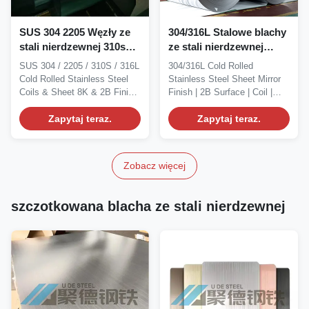
SUS 304 2205 Węzły ze
304/316L Stalowe blachy
stali nierdzewnej 310s
ze stali nierdzewnej
316L Płytka ze stali
walcowane na zimno
SUS 304 / 2205 / 310S / 316L
304/316L Cold Rolled
nierdzewnej walcowana
Wykończenie lustrzane
Cold Rolled Stainless Steel
Stainless Steel Sheet Mirror
na zimno 8K 2B Z
2B Powierzchnia Węzeł
Coils & Sheet 8K & 2B Finish
Finish | 2B Surface | Coil |
usługami cięcia
ze stali nierdzewnej
|...
Thickness...
Zapytaj teraz.
Grubość 0,3-1,2 mm
Zapytaj teraz.
Zobacz więcej
szczotkowana blacha ze stali nierdzewnej