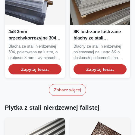
4x8 3mm
8K lustrzane lustrzane
przeciwkorrozyjne 304
blachy ze stali
lustrzane blachy ze stali
nierdzewnej z wysoką
Blacha ze stali nierdzewnej
Blachy ze stali nierdzewnej
nierdzewnej do dekoracji
odpornością na korozję i
304, polerowana na lustro, o
polerowanej na lustro 8K o
podłogi i ścian
dostosowane opcje
grubości 3 mm i wymiarach
doskonałej odporności na
rozmiaru
4x8 stóp....
korozję....
Zapytaj teraz.
Zapytaj teraz.
Zobacz więcej
Płytka z stali nierdzewnej falistej