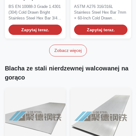
wyciągnięty jasny
szesnastościennik 7 mm
BS EN 10088-3 Grade 1.4301
ASTM A276 316/316L
sztabel sześciokątny ze
× 60-calowy, precyzyjnie
(304) Cold Drawn Bright
Stainless Steel Hex Bar 7mm
stali nierdzewnej 3/4"
wyciągnięty na zimno,
Stainless Steel Hex Bar 3/4"
× 60-Inch Cold Drawn
wytwórca i dostawca
Manufacturer...
Precision Bright Bar...
Zapytaj teraz.
Zapytaj teraz.
Zobacz więcej
Blacha ze stali nierdzewnej walcowanej na
gorąco