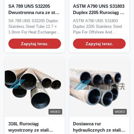
SA 789 UNS S32205
ASTM A790 UNS S31803
Dwustronna rura ze stali
Duplex 2205 Rurociąg ze
nierdzewnej 12,7 x 1,0
stali nierdzewnej do
SA 789 UNS S32205 Duplex
ASTM A790 UNS S31803
mm do zastosowań w
zastosowań morskich i
Stainless Steel Tube 12.7 ×
Duplex 2205 Stainless Steel
wymiennikach ciepła
chemicznych
1.0mm For Heat Exchanger
Pipe For Offshore And
Applications...
Chemical Processing...
Zapytaj teraz.
Zapytaj teraz.
WIDEO
WIDEO
316L Rurociąg
Dostawca rur
wyostrzony ze stali
hydraulicznych ze stali