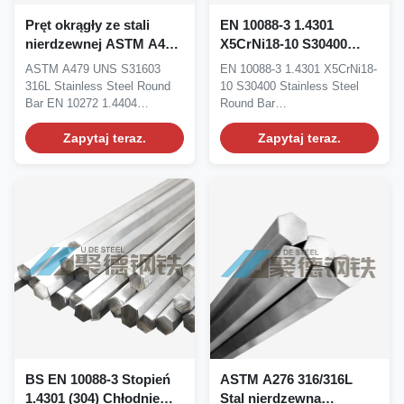
Pręt okrągły ze stali
EN 10088-3 1.4301
nierdzewnej ASTM A479
X5CrNi18-10 S30400
UNS S31603 316L EN
Okrągłe pręty ze stali
ASTM A479 UNS S31603
EN 10088-3 1.4301 X5CrNi18-
10272 1.4404 Producent i
nierdzewnej
316L Stainless Steel Round
10 S30400 Stainless Steel
dostawca
Bar EN 10272 1.4404
Round Bar
Manufacturer&Supplier...
Manufacturer&Supplier
Zapytaj teraz.
Material...
Zapytaj teraz.
BS EN 10088-3 Stopień
ASTM A276 316/316L
1.4301 (304) Chłodnie
Stal nierdzewna