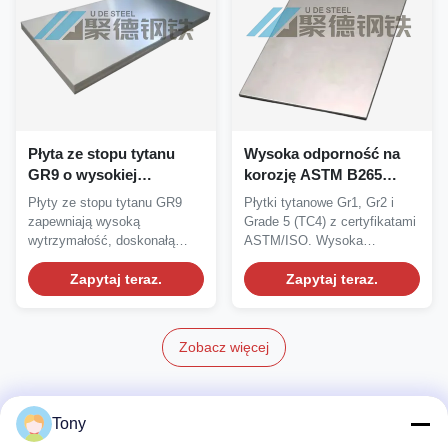
Płyta ze stopu tytanu
Wysoka odporność na
GR9 o wysokiej
korozję ASTM B265
odporności na korozję,
Standardowy stopień 5
Płyty ze stopu tytanu GR9
Płytki tytanowe Gr1, Gr2 i
lekka, wysoka
TC4 Płytka tytanowa i
zapewniają wysoką
Grade 5 (TC4) z certyfikatami
wytrzymałość i
arkusze ze stopu tytanu
wytrzymałość, doskonałą
ASTM/ISO. Wysoka
doskonała
odporność na korozję,...
odporność na korozję,...
odkształcalność na
Zapytaj teraz.
Zapytaj teraz.
zimno
Zobacz więcej
Rura ze stopu tytanu
Tony