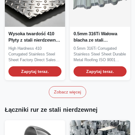
Wysoka twardość 410
0.5mm 316Ti Wałowa
Płyty z stali nierdzewnej
blacha ze stali
falistej Fabryka Sprzedaż
nierdzewnej Trwałe
High Hardness 410
0.5mm 316Ti Corrugated
bezpośrednia
metalowe dachy
Corrugated Stainless Steel
Stainless Steel Sheet Durable
Certyfikowane ISO 9001
Sheet Factory Direct Sales
Metal Roofing ISO 9001
Grade:410 Martensitic...
Certified Grade:316Ti...
Zapytaj teraz.
Zapytaj teraz.
Zobacz więcej
Łączniki rur ze stali nierdzewnej