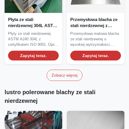
Płyta ze stali
Przemysłowa blacha ze
nierdzewnej 304L ASTM
stali nierdzewnej z
A240 o wysokiej
wysoką twardością
Płyty ze stali nierdzewnej
Przemysłowa matowa blacha
odporności na korozję
odporną na zadrapania
ASTM A240 304L z
ze stali nierdzewnej o
do zastosowań
do produkcji szaf
certyfikatem ISO 9001. Opcje
wysokiej wytrzymałości,
walcowanych na gorąco
walcowania na gorąco/na...
odporności na...
i na zimno
Zapytaj teraz.
Zapytaj teraz.
Zobacz więcej
lustro polerowane blachy ze stali
nierdzewnej