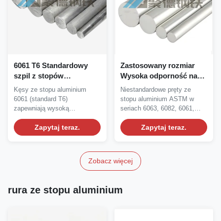
6061 T6 Standardowy
Zastosowany rozmiar
szpil z stopów
Wysoka odporność na
aluminium o wysokiej
korozję 6061 T6
Kęsy ze stopu aluminium
Niestandardowe pręty ze
odporności na korozję i
Aluminiowy stołek
6061 (standard T6)
stopu aluminium ASTM w
długości 5-8 cali dla
stopowy i aluminium
zapewniają wysoką
seriach 6063, 6082, 6061,
zastosowań
okrągły
wytrzymałość, odporność na
6068, 5052, 5083 i 3003....
przemysłowych
korozję i...
Zapytaj teraz.
Zapytaj teraz.
Zobacz więcej
rura ze stopu aluminium