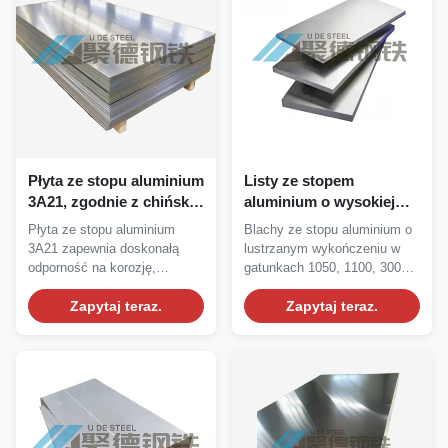
Płyta ze stopu aluminium
Listy ze stopem
3A21, zgodnie z chińską
aluminium o wysokiej
normą, o wysokiej
odporności na korozję i
Płyta ze stopu aluminium
Blachy ze stopu aluminium o
odporności na korozję,
właściwościach
3A21 zapewnia doskonałą
lustrzanym wykończeniu w
doskonała
wycinkowych i
odporność na korozję,
gatunkach 1050, 1100, 3003,
odkształcalność i
spawalniczych
doskonałą odkształcalność...
5083 i 6061....
lekkość dla inżynierii
Zapytaj teraz.
Zapytaj teraz.