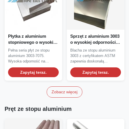
Płytka z aluminium
Sprzęt z aluminium 3003
stopniowego o wysokiej
o wysokiej odporności
odporności na korozję i
na korozję do izolacji
Pełna seria płyt ze stopu
Blacha ze stopu aluminium
usługa cięcia na
termicznej
aluminium 3003-7075.
3003 z certyfikatem ASTM
zamówienie
Wysoka odporność na
zapewnia doskonałą
korozję, potwierdzona...
odporność na korozję,...
Zapytaj teraz.
Zapytaj teraz.
Zobacz więcej
Pręt ze stopu aluminium