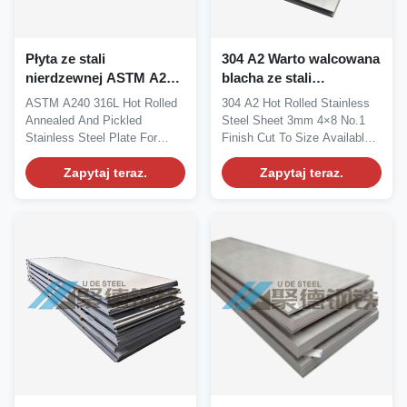
Płyta ze stali
304 A2 Warto walcowana
nierdzewnej ASTM A240
blacha ze stali
316L walcowana na
nierdzewnej 3mm 4×8
ASTM A240 316L Hot Rolled
304 A2 Hot Rolled Stainless
gorąco, wyżarzana i
No.1 Finish Cut To Size
Annealed And Pickled
Steel Sheet 3mm 4×8 No.1
trawiona do przemysłu
Dostępna
Stainless Steel Plate For
Finish Cut To Size Available
petrochemicznego
Petrochemical Industry...
A2 hot-rolled...
Zapytaj teraz.
Zapytaj teraz.