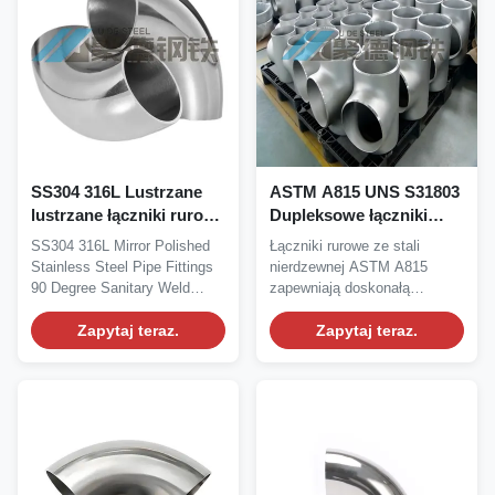
SS304 316L Lustrzane
ASTM A815 UNS S31803
lustrzane łączniki rurowe
Dupleksowe łączniki
ze stali nierdzewnej 90
rurowe ze stali
SS304 316L Mirror Polished
Łączniki rurowe ze stali
stopni Łokieć spawania
nierdzewnej Odporne na
Stainless Steel Pipe Fittings
nierdzewnej ASTM A815
sanitarnego
korozję pod wysokim
90 Degree Sanitary Weld
zapewniają doskonałą
ciśnieniem
Elbow...
odporność na korozję,...
Zapytaj teraz.
Zapytaj teraz.