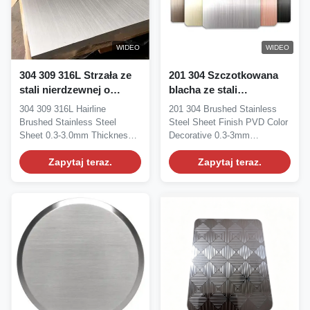
WIDEO
WIDEO
304 309 316L Strzała ze
201 304 Szczotkowana
stali nierdzewnej o
blacha ze stali
grubości 0,3-3,0 mm i
nierdzewnej z powłoką
304 309 316L Hairline
201 304 Brushed Stainless
wysokiej odporności na
PVD i wysoką
Brushed Stainless Steel
Steel Sheet Finish PVD Color
korozję do dekoracji
odpornością na korozję
Sheet 0.3-3.0mm Thickness
Decorative 0.3-3mm
w grubości 0,3-3 mm
SS Plate For Decoration...
Thickness For...
Zapytaj teraz.
Zapytaj teraz.