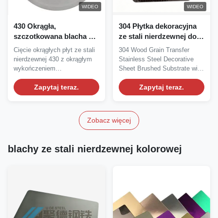
WIDEO
WIDEO
430 Okrągła,
304 Płytka dekoracyjna
szczotkowana blacha ze
ze stali nierdzewnej do
stali nierdzewnej o
przenoszenia ziaren
Cięcie okrągłych płyt ze stali
304 Wood Grain Transfer
wysokiej odporności na
drewna Płytka ze stali
nierdzewnej 430 z okrągłym
Stainless Steel Decorative
korozję dla przemysłu
nierdzewnej do użytku
wykończeniem
Sheet Brushed Substrate with
chemicznego i
zewnętrznego
szczotkowanym wirowo dla...
Wood Grain...
elektrycznego
Zapytaj teraz.
Zapytaj teraz.
Zobacz więcej
blachy ze stali nierdzewnej kolorowej