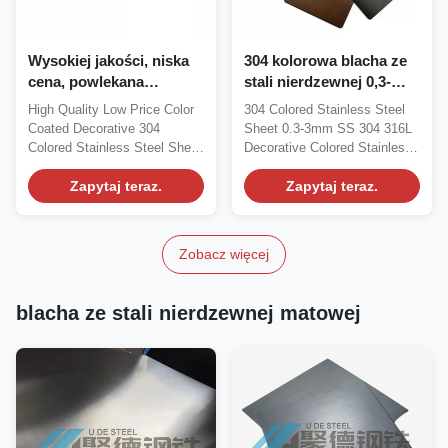
Wysokiej jakości, niska
304 kolorowa blacha ze
cena, powlekana
stali nierdzewnej 0,3-
kolorem, dekoracyjna
3mm Ss 304 316L
High Quality Low Price Color
304 Colored Stainless Steel
blacha ze stali
Dekoracyjna blacha ze
Coated Decorative 304
Sheet 0.3-3mm SS 304 316L
nierdzewnej 304 w
stali nierdzewnej
Colored Stainless Steel Sheet
Decorative Colored Stainless
kolorze do produkcji
kolorowej
Plate For...
Steel Plate...
maszyn
Zapytaj teraz.
Zapytaj teraz.
Zobacz więcej
blacha ze stali nierdzewnej matowej