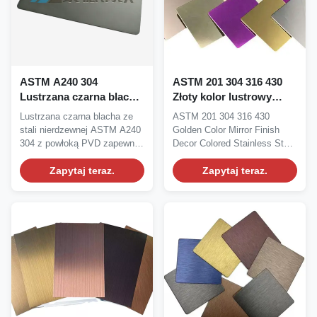
ASTM A240 304
ASTM 201 304 316 430
Lustrzana czarna blacha
Złoty kolor lustrowy
ze stali nierdzewnej z
wykończenie
Lustrzana czarna blacha ze
ASTM 201 304 316 430
próżniową powłoką
dekoracyjne kolorowe
stali nierdzewnej ASTM A240
Golden Color Mirror Finish
jonową PVD do wysokiej
blachy ze stali
304 z powłoką PVD zapewnia
Decor Colored Stainless Steel
klasy dekoracji
nierdzewnej do kuchni
doskonałą...
Sheet For Kitchen...
Zapytaj teraz.
Zapytaj teraz.