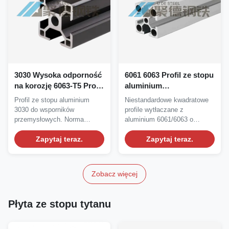
3030 Wysoka odporność
6061 6063 Profil ze stopu
na korozję 6063-T5 Profil
aluminium
ze stopu aluminium do
kwadratowego o
Profil ze stopu aluminium
Niestandardowe kwadratowe
specjalnych uchwytów
wysokiej odporności na
3030 do wsporników
profile wytłaczane z
przemysłowych
korozję i opcjach
przemysłowych. Norma
aluminium 6061/6063 o
ekstruzji
ASTM, wysoka odporność
wysokiej odporności na...
na...
Zapytaj teraz.
niestandardowej
Zapytaj teraz.
Zobacz więcej
Płyta ze stopu tytanu