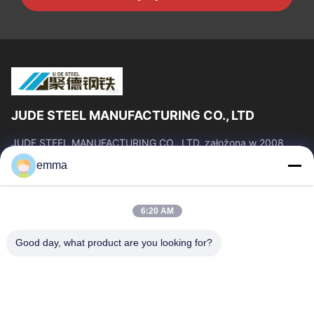
JUDE STEEL MANUFACTURING CO., LTD
JUDE STEEL MANUFACTURING CO., LTD, założona w 2008
roku, jest profesjonalnym producentem i dostawcą rur
emma
stalowych bez szwu i stopów tytanu o...
Szybkie Linki
6:20 AM
Dom
Produkty
O Nas
Wycieczka Po Fabryce
Good day, what product are you looking for?
Kontrola Jakości
Poprosić O Wycenę
Aktualności
Blog
Wszystkie Przypadki