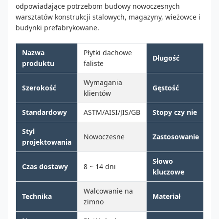
odpowiadające potrzebom budowy nowoczesnych
warsztatów konstrukcji stalowych, magazyny, wieżowce i
budynki prefabrykowane.
Nazwa
Płytki dachowe
W
Długość
produktu
faliste
kl
Wymagania
W
Szerokość
Gęstość
klientów
kl
Standardowy
ASTM/AISI/JIS/GB
Stopy czy nie
Je
Styl
Nowoczesne
Zastosowanie
Sk
projektowania
Słowo
Pł
Czas dostawy
8 ~ 14 dni
kluczowe
p
Walcowanie na
Pł
Technika
Materiał
zimno
o