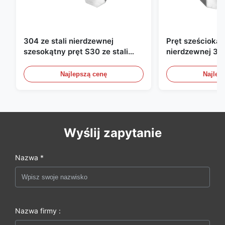
304 ze stali nierdzewnej
Pręt sześciokątn
szesokątny pręt S30 ze stali
nierdzewnej 316
nierdzewnej twardej,
sześciokątny S
wyciągniętej na zimno
jasnej stali nie
Najlepszą cenę
Najlep
przemysłu offs
Wyślij zapytanie
Nazwa *
Nazwa firmy :