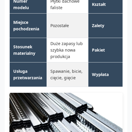
Numer
Płytki dachowe
Kształt
Fa
modelu
faliste
W
Miejsce
Pozostałe
Zalety
od
pochodzenia
na
Duże zapasy lub
Stosunek
St
szybka nowa
Pakiet
materialny
pa
produkcja
T
Usługa
Spawanie, bicie,
Wypłata
de
przetwarzania
cięcie, gięcie
70