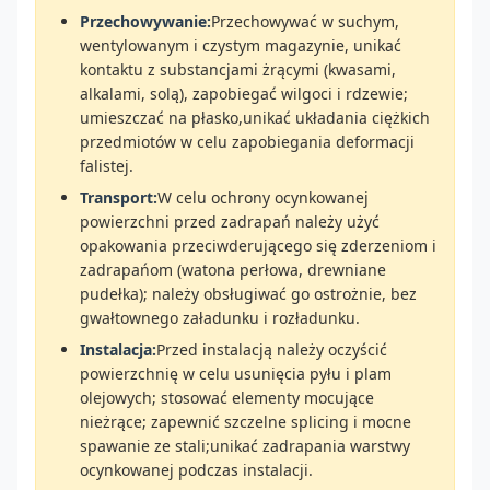
Przechowywanie:
Przechowywać w suchym,
wentylowanym i czystym magazynie, unikać
kontaktu z substancjami żrącymi (kwasami,
alkalami, solą), zapobiegać wilgoci i rdzewie;
umieszczać na płasko,unikać układania ciężkich
przedmiotów w celu zapobiegania deformacji
falistej.
Transport:
W celu ochrony ocynkowanej
powierzchni przed zadrapań należy użyć
opakowania przeciwderującego się zderzeniom i
zadrapańom (watona perłowa, drewniane
pudełka); należy obsługiwać go ostrożnie, bez
gwałtownego załadunku i rozładunku.
Instalacja:
Przed instalacją należy oczyścić
powierzchnię w celu usunięcia pyłu i plam
olejowych; stosować elementy mocujące
nieżrące; zapewnić szczelne splicing i mocne
spawanie ze stali;unikać zadrapania warstwy
ocynkowanej podczas instalacji.