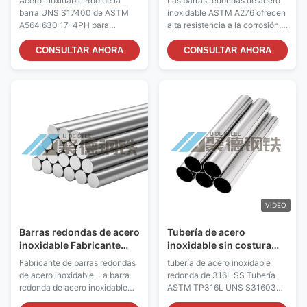
Acero inoxidable Rod de la
Las barras redondas de acero
aplicaciones marinas
aplicaciones industriales
barra UNS S17400 de ASTM
inoxidable ASTM A276 ofrecen
A564 630 17-4PH para
alta resistencia a la corrosión,
aplicaciones marinas ASTM
solidez y tenacidad al impacto.
A564Barra de acero inoxidable
Disponible en múltiples grados
CONSULTAR AHORA
CONSULTAR AHORA
17-4PH(UNS S17400 / Tipo
(304, 316L, 430F, etc.) y
630 / EN 1.4542) es un acero
tamaños (5-950 mm).
inoxidable martensítico de
Certificado ISO 9001 con
endurecimiento por
opciones de procesamiento
precipitación que combinaalta
personalizadas. Ideal para
resistencia, excelente
aplicaciones de construcción,
resistencia a la ...
aeroespaciales y marinas.
VIDEO
Barras redondas de acero
Tubería de acero
inoxidable Fabricante
inoxidable sin costura
316L Varilla de acero
ASTM A312 TP304 UNS
Fabricante de barras redondas
tubería de acero inoxidable
inoxidable Normas ASTM
S30408 ​​DN15
de acero inoxidable. La barra
redonda de 316L SS Tubería
EN JIS Aplicaciones
OD19×1.5mm
redonda de acero inoxidable
ASTM TP316L UNS S31603
industriales
316L es una barra de acero
para la industria química