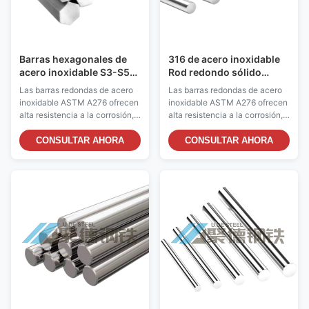
Barras hexagonales de
316 de acero inoxidable
acero inoxidable S3-S50
Rod redondo sólido
de acero inoxidable
resistente a la corrosión
Las barras redondas de acero
Las barras redondas de acero
brillante para la industria
Rod de acero inoxidable
inoxidable ASTM A276 ofrecen
inoxidable ASTM A276 ofrecen
offshore
longitud 1000mm corte
alta resistencia a la corrosión,
alta resistencia a la corrosión,
de precisión
solidez y tenacidad al impacto.
solidez y tenacidad al impacto.
Disponible en múltiples grados
Disponible en múltiples grados
CONSULTAR AHORA
CONSULTAR AHORA
(304, 316L, 430F, etc.) y
(304, 316L, 430F, etc.) y
tamaños (5-950 mm).
tamaños (5-950 mm).
Certificado ISO 9001 con
Certificado ISO 9001 con
opciones de procesamiento
opciones de procesamiento
personalizadas. Ideal para
personalizadas. Ideal para
aplicaciones de construcción,
aplicaciones de construcción,
aeroespaciales y marinas.
aeroespaciales y marinas.