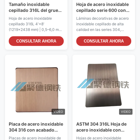
Tamaño inoxidable
Hoja de acero inoxidable
cepillado 316L del grueso
cepillado serie 600 con
0.5-6.0m m de la hoja de
alta resistencia a la
Hoja de acero inoxidable
Láminas decorativas de acero
acero 4 x 8 pies para la
corrosión para
cepillado 316L 4'×8'
inoxidable cepillado de alta
industria química y el
aplicaciones de placas
(1219×2438 mm) | 0,5–6,0 mm
calidad en las series 304,
equipo marino
decorativas
de espesor | Para la industria
304L, 316, 316L y 600.
química y equipos marinos
Presenta alta resistencia a la
CONSULTAR AHORA
CONSULTAR AHORA
Cuando los grados estándar de
corrosión, revestimiento
acero inoxidable alcanzan sus
antihuellas y acabado
límites de corrosión (cuando
cepillado de precisión.
atmósferas marinas cargadas
Certificado JIS con tamaños
de cloruro, corrientes de
personalizados y servicios de
procesos químicos ...
procesamiento disponibles
para proyectos B2B.
VIDEO
VIDEO
Placa de acero inoxidable
ASTM 304 316L Hoja de
304 316 con acabado
acero inoxidable con
cepillado y revestimiento
revestimiento anti-
Placas de acero inoxidable de
Hojas de acero inoxidable