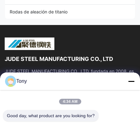
Rodas de aleación de titanio
JUDE STEEL MANUFACTURING CO., LTD
JUDE STEEL MANUFACTURING CO., LTD, fundada en 2008, es
un fabricante y proveedor profesional de tubos de acero sin
Tony
costura y aleaciones de titanio...
Vínculos Rápidos
4:34 AM
Inicio
Productos
Sobre Nosotros
Visita A La Fábrica
Good day, what product are you looking for?
Control De Calidad
Solicitar Una Cotización
Noticias
Blog