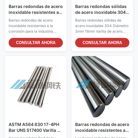
Barras redondas de acero
Barras redondas sólidas
inoxidable resistentes a
de acero inoxidable 304
la corrosión para la
Diámetro 3mm 16mm
Barras redondas de acero
Barras redondas sólidas de
industria petroquímica
Varilla de acero
inoxidable resistentes a la
acero inoxidable 304 Diámetro
inoxidable para
corrosión para la industria
3mm 16mm Varilla de acero
accesorios de hardware
petroquímica El nuestroBarras
inoxidable para accesorios de
redondas de acero inoxidable
hardware El nuestroBarras
CONSULTAR AHORA
CONSULTAR AHORA
316Ties una varilla de acero
redondas sólidas de acero
inoxidable austenítico de alta
inoxidable 304Está fabricado
calidad estabilizada con titanio
en acero inoxidable AISI 304
diseñada para ambientes
de primera calidad, ofrece una
industriales exigentes.El 316Ti
resistencia a la corrosión
ofrece una ...
excepcional, una ...
ASTM A564 630 17-4PH
Barras redondas de acero
Bar UNS S17400 Varilla de
inoxidable resistentes a
acero inoxidable para
la corrosión para