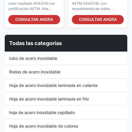
de titanio al vacío para
huellas dactilares,
color cepillado 304/316 con
ASTM 304/316L con
una alta resistencia a la
recubierta de cobre,
certificación ASTM. Alta
revestimiento de cobre,
corrosión
ennegrecida, anticuada y
resistencia a la corrosión,
envejecido ennegrecido,
cepillada
superficie antihuellas y colores
acabado cepillado y
CONSULTAR AHORA
CONSULTAR AHORA
personalizados. Ideal para
revestimiento antihuellas. Alta
decoración interior/exterior de
resistencia a la corrosión,
lujo con revestimiento al vacío
estética retro única y fácil
para resistencia a la
mantenimiento. Directo de
Todas las categorías
decoloración.
fábrica con opciones
personalizadas disponibles.
tubo de acero inoxidable
Rodas de acero inoxidable
Hoja de acero inoxidable laminada en caliente
Hoja de acero inoxidable laminada en frío
hoja de acero inoxidable cepillado
Hoja de acero inoxidable de colores