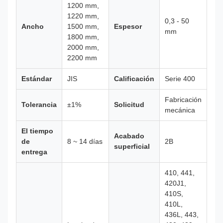
1200 mm,
1220 mm,
0,3 - 50
Ancho
1500 mm,
Espesor
mm
1800 mm,
2000 mm,
2200 mm
Estándar
JIS
Calificación
Serie 400
Fabricación
Tolerancia
±1%
Solicitud
mecánica
El tiempo
Acabado
de
8 ~ 14 días
2B
superficial
entrega
410, 441,
420J1,
410S,
410L,
436L, 443,