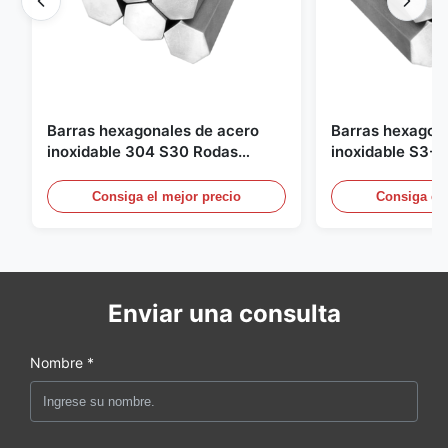
Barras hexagonales de acero
Barras hexagon
inoxidable 304 S30 Rodas
inoxidable S3-S
sólidas de acero inoxidable
inoxidable brilla
tiradas en frío 7 ̊100 mm para
industria offsho
Consiga el mejor precio
Consiga el 
sujetadores mecanizados
Enviar una consulta
Nombre *