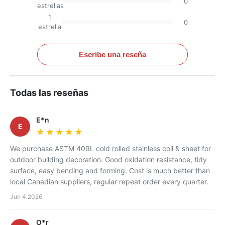
0
estrellas
1
0
estrella
Escribe una reseña
Todas las reseñas
E*n
E
★★★★★
★★★★★
We purchase ASTM 409L cold rolled stainless coil & sheet for
outdoor building decoration. Good oxidation resistance, tidy
surface, easy bending and forming. Cost is much better than
local Canadian suppliers, regular repeat order every quarter.
Jun 4.2026
O*r