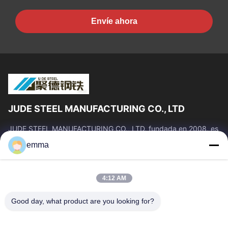
Envíe ahora
JUDE STEEL MANUFACTURING CO., LTD
JUDE STEEL MANUFACTURING CO., LTD, fundada en 2008, es
un fabricante y proveedor profesional de tubos de acero sin
emma
costura y aleaciones de titanio...
Vínculos Rápidos
4:12 AM
Inicio
Productos
Sobre Nosotros
Visita A La Fábrica
Good day, what product are you looking for?
Control De Calidad
Solicitar Una Cotización