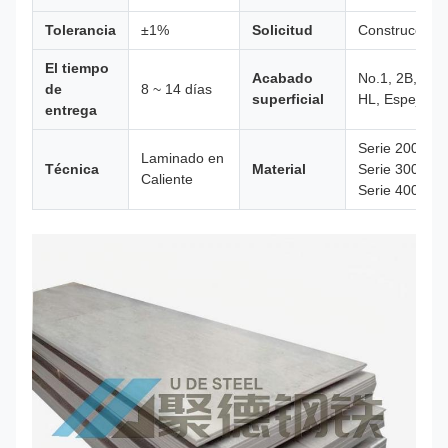
Tolerancia
±1%
Solicitud
Construcción
El tiempo
Acabado
No.1, 2B, BA,
de
8 ~ 14 días
superficial
HL, Espejo
entrega
Serie 200
Laminado en
Técnica
Material
Serie 300
Caliente
Serie 400