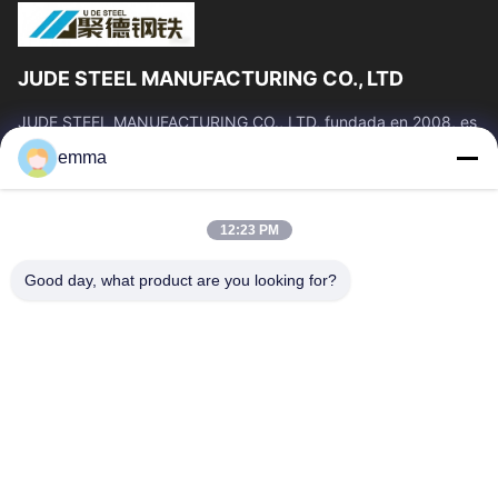
JUDE STEEL MANUFACTURING CO., LTD
JUDE STEEL MANUFACTURING CO., LTD, fundada en 2008, es
un fabricante y proveedor profesional de tubos de acero sin
emma
costura y aleaciones de titanio...
Vínculos Rápidos
12:23 PM
Inicio
Productos
Sobre Nosotros
Visita A La Fábrica
Good day, what product are you looking for?
Control De Calidad
Solicitar Una Cotización
Noticias
Blog
Todos Los Casos
Éntrenos En Contacto Con
86--19033681875
judesteel@juqing.hk