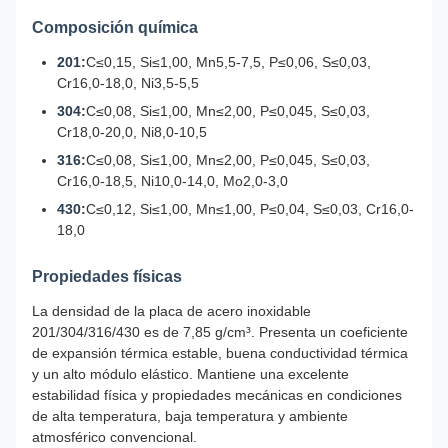
Composición química
201:
C≤0,15, Si≤1,00, Mn5,5-7,5, P≤0,06, S≤0,03,
Cr16,0-18,0, Ni3,5-5,5
304:
C≤0,08, Si≤1,00, Mn≤2,00, P≤0,045, S≤0,03,
Cr18,0-20,0, Ni8,0-10,5
316:
C≤0,08, Si≤1,00, Mn≤2,00, P≤0,045, S≤0,03,
Cr16,0-18,5, Ni10,0-14,0, Mo2,0-3,0
430:
C≤0,12, Si≤1,00, Mn≤1,00, P≤0,04, S≤0,03, Cr16,0-
18,0
Propiedades físicas
La densidad de la placa de acero inoxidable
201/304/316/430 es de 7,85 g/cm³. Presenta un coeficiente
de expansión térmica estable, buena conductividad térmica
y un alto módulo elástico. Mantiene una excelente
estabilidad física y propiedades mecánicas en condiciones
de alta temperatura, baja temperatura y ambiente
atmosférico convencional.