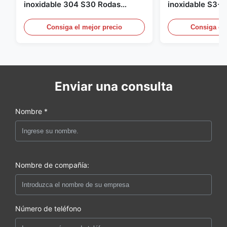
inoxidable 304 S30 Rodas
inoxidable S3-S
sólidas de acero inoxidable
inoxidable brilla
tiradas en frío 7 ̊100 mm para
industria offsho
Consiga el mejor precio
Consiga el 
sujetadores mecanizados
Enviar una consulta
Nombre *
Nombre de compañía:
Número de teléfono