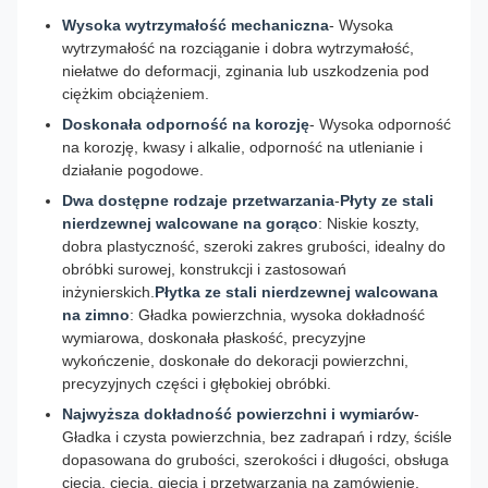
Wysoka wytrzymałość mechaniczna
- Wysoka
wytrzymałość na rozciąganie i dobra wytrzymałość,
niełatwe do deformacji, zginania lub uszkodzenia pod
ciężkim obciążeniem.
Doskonała odporność na korozję
- Wysoka odporność
na korozję, kwasy i alkalie, odporność na utlenianie i
działanie pogodowe.
Dwa dostępne rodzaje przetwarzania
-
Płyty ze stali
nierdzewnej walcowane na gorąco
: Niskie koszty,
dobra plastyczność, szeroki zakres grubości, idealny do
obróbki surowej, konstrukcji i zastosowań
inżynierskich.
Płytka ze stali nierdzewnej walcowana
na zimno
: Gładka powierzchnia, wysoka dokładność
wymiarowa, doskonała płaskość, precyzyjne
wykończenie, doskonałe do dekoracji powierzchni,
precyzyjnych części i głębokiej obróbki.
Najwyższa dokładność powierzchni i wymiarów
-
Gładka i czysta powierzchnia, bez zadrapań i rdzy, ściśle
dopasowana do grubości, szerokości i długości, obsługa
cięcia, cięcia, gięcia i przetwarzania na zamówienie.