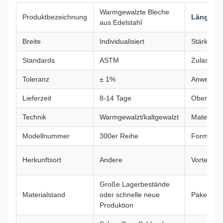
Warmgewalzte Bleche
Produktbezeichnung
Länge
aus Edelstahl
Breite
Individualisiert
Stärke
Standards
ASTM
Zulassun
Toleranz
± 1%
Anwendu
Lieferzeit
8-14 Tage
Oberfläch
Technik
Warmgewalzt/kaltgewalzt
Material
Modellnummer
300er Reihe
Form
Herkunftsort
Andere
Vorteil
Große Lagerbestände
Materialstand
oder schnelle neue
Paket
Produktion