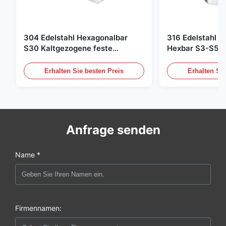
304 Edelstahl Hexagonalbar
316 Edelstahl H
S30 Kaltgezogene feste
Hexbar S3-S50 
Edelstahlstange 7 ̊100 mm für
Edelstahlstange
bearbeitete Befestigungsstücke
Industrie
Erhalten Sie besten Preis
Erhalten Sie
Anfrage senden
Name *
Firmennamen: