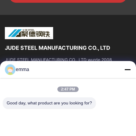
JUDE STEEL MANUFACTURING CO., LTD
JUDE STEEL MANUFACTURING CO., LTD wurde 2008
gegründet und ist ein professioneller Hersteller und Lieferant
emma
von nahtlosen Stahlrohren und...
Schnelle Verbindungen
2:47 PM
Startseite
Produkte
Über Uns
Fabrik Tour
Good day, what product are you looking for?
Qualitätskontrolle
Referenzen
Nachrichten
Blog
Alle Fälle