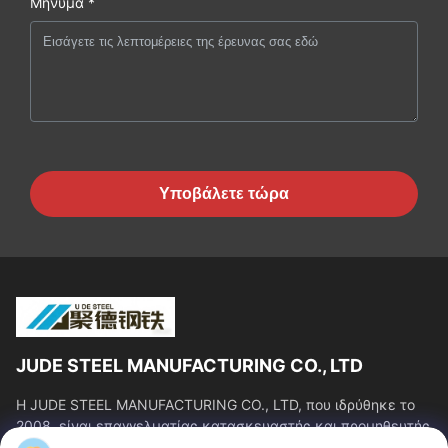
Μήνυμα *
Υποβάλετε τώρα
JUDE STEEL MANUFACTURING CO., LTD
Η JUDE STEEL MANUFACTURING CO., LTD, που ιδρύθηκε το
2008, είναι επαγγελματίας κατασκευαστής και προμηθευτής
χαλύβδινων σωλήνων χωρίς συγκόλληση...