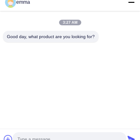
emma
Γρήγορες Συνδέσεις
Αρχική Σελίδα
Προϊόντα
3:27 AM
Σχετικά Με Εμάς
Γύρος Εργοστασίων
Good day, what product are you looking for?
Ποιοτικός Έλεγχος
Ζητήστε Ένα Απόσπασμα
Νέα
Blog
Όλες Οι Περιπτώσεις
Μας Ελάτε Σε Επαφή Με
86--19033681875
judesteel@juqing.hk
Δικαιώματα πνευματικής ιδιοκτησίας © 2026-2026 JUDE STEEL
MANUFACTURING CO., LTD. . Διατηρούνται όλα τα πνευματικά
δικαιώματα.