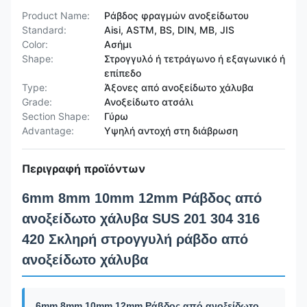
Product Name:
Ράβδος φραγμών ανοξείδωτου
Standard:
Aisi, ASTM, BS, DIN, ΜΒ, JIS
Color:
Ασήμι
Shape:
Στρογγυλό ή τετράγωνο ή εξαγωνικό ή
επίπεδο
Type:
Άξονες από ανοξείδωτο χάλυβα
Grade:
Ανοξείδωτο ατσάλι
Section Shape:
Γύρω
Advantage:
Υψηλή αντοχή στη διάβρωση
Περιγραφή προϊόντων
6mm 8mm 10mm 12mm Ράβδος από
ανοξείδωτο χάλυβα SUS 201 304 316
420 Σκληρή στρογγυλή ράβδο από
ανοξείδωτο χάλυβα
6mm 8mm 10mm 12mm Ράβδος από ανοξείδωτο