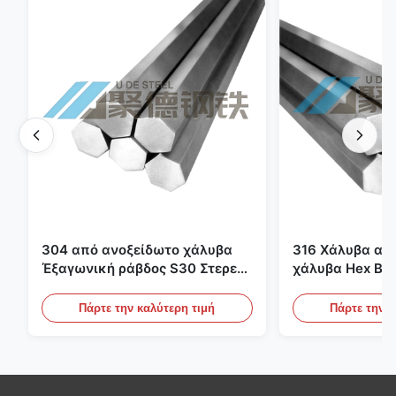
304 από ανοξείδωτο χάλυβα
316 Χάλυβα απ
Έξαγωνική ράβδος S30 Στερεά
χάλυβα Hex Bar
σφραγισμένη στερεή ράβδος
S3-S50 φωτεινό
από ανοξείδωτο χάλυβα
υπεράκτια βιο
Πάρτε την καλύτερη τιμή
Πάρτε την κ