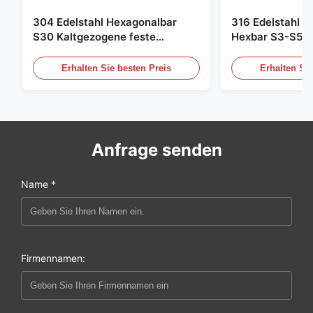
304 Edelstahl Hexagonalbar
316 Edelstahl H
S30 Kaltgezogene feste
Hexbar S3-S50 
Edelstahlstange 7 ̊100 mm für
Edelstahlstange
bearbeitete Befestigungsstücke
Industrie
Erhalten Sie besten Preis
Erhalten Sie
Anfrage senden
Name *
Firmennamen: