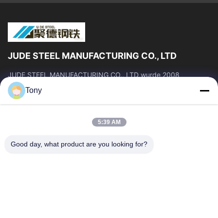
JUDE STEEL MANUFACTURING CO., LTD
JUDE STEEL MANUFACTURING CO., LTD wurde 2008
gegründet und ist ein professioneller Hersteller und Lieferant
Tony
von nahtlosen Stahlrohren und...
Schnelle Verbindungen
5:39 AM
Startseite
Produkte
Über Uns
Fabrik Tour
Good day, what product are you looking for?
Qualitätskontrolle
Referenzen
Nachrichten
Blog
Alle Fälle
Treten Sie Mit Uns In Verbindung
86--19033681875