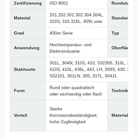
Zertifizierung
ISO 9001
Rundstabgr
201.202.301.302.304.304L,
Material
Standard
310S, 316.316L, 409L usw.
Grad
400er-Serie
Typ
Hochtemperatur- und
Anwendung
Oberfläche
Elektroindustrie
301L, 304N, 310S, 410, S32305, 316L, 316Ti
Stahlsorte
410S, 410L, 436L, 443, LH, 309S, 430, 347, 
S32101, 301LN, 305, 317L, 304J1
Rund oder quadratisch
Form
Technik
oder sechseckig oder flach
Starke
Vorteil
Korrosionsbeständigkeit,
Materialstat
hohe Zugfestigkeit