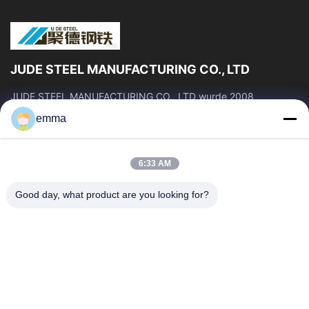
JUDE STEEL MANUFACTURING CO., LTD
JUDE STEEL MANUFACTURING CO., LTD wurde 2008
gegründet und ist ein professioneller Hersteller und Lieferant
emma
von nahtlosen Stahlrohren und...
Schnelle Verbindungen
6:33 AM
Startseite
Produkte
Über Uns
Fabrik Tour
Good day, what product are you looking for?
Qualitätskontrolle
Referenzen
Nachrichten
Blog
Alle Fälle
Treten Sie Mit Uns In Verbindung
86--19033681875