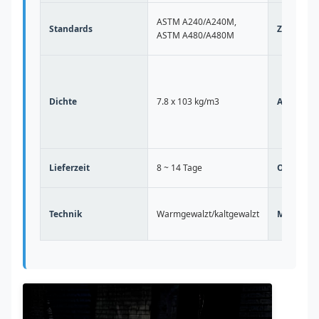
ASTM A240/A240M,
Standards
Zulassun
ASTM A480/A480M
Dichte
7.8 x 103 kg/m3
Anwendu
Lieferzeit
8 ~ 14 Tage
Oberfläc
Technik
Warmgewalzt/kaltgewalzt
Material