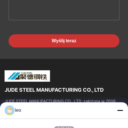
Wyślij teraz
JUDE STEEL MANUFACTURING CO., LTD
JUDE STEEL MANUFACTURING CO., LTD, założona w 2008
roku, jest profesjonalnym producentem i dostawcą rur
leo
stalowych bez szwu i stopów tytanu o...
Szybkie Linki