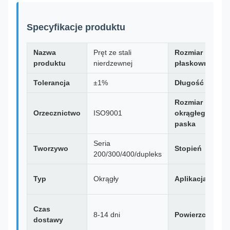
Specyfikacje produktu
Nazwa
Pręt ze stali
Rozmiar
produktu
nierdzewnej
płaskownika
Tolerancja
±1%
Długość
Rozmiar
Orzecznictwo
ISO9001
okrągłego
paska
Seria
Tworzywo
Stopień
200/300/400/dupleks
Typ
Okrągły
Aplikacja
Czas
8-14 dni
Powierzchnia
dostawy