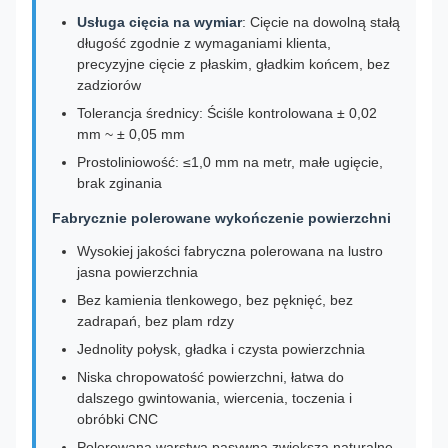
Usługa cięcia na wymiar
: Cięcie na dowolną stałą
długość zgodnie z wymaganiami klienta,
precyzyjne cięcie z płaskim, gładkim końcem, bez
zadziorów
Tolerancja średnicy: Ściśle kontrolowana ± 0,02
mm ~ ± 0,05 mm
Prostoliniowość: ≤1,0 mm na metr, małe ugięcie,
brak zginania
Fabrycznie polerowane wykończenie powierzchni
Wysokiej jakości fabryczna polerowana na lustro
jasna powierzchnia
Bez kamienia tlenkowego, bez pęknięć, bez
zadrapań, bez plam rdzy
Jednolity połysk, gładka i czysta powierzchnia
Niska chropowatość powierzchni, łatwa do
dalszego gwintowania, wiercenia, toczenia i
obróbki CNC
Polerowana warstwa pasywna zwiększa naturalne