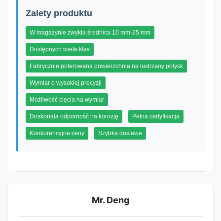
Zalety produktu
W magazynie zwykła średnica 10 mm-25 mm
Dostępnych wiele klas
Fabrycznie polerowana powierzchnia na lustrzany połysk
Wymiar o wysokiej precyzji
Możliwość cięcia na wymiar
Doskonała odporność na korozję
Pełna certyfikacja
Konkurencyjne ceny
Szybka dostawa
Mr. Deng