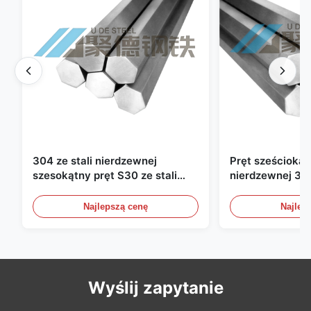
304 ze stali nierdzewnej
Pręt sześciokątn
szesokątny pręt S30 ze stali
nierdzewnej 316
nierdzewnej twardej,
sześciokątny S
wyciągniętej na zimno
jasnej stali nie
Najlepszą cenę
Najlep
przemysłu offs
Wyślij zapytanie