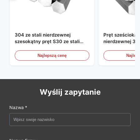
304 ze stali nierdzewnej
Pręt sześciokątn
szesokątny pręt S30 ze stali
nierdzewnej 316
nierdzewnej twardej,
sześciokątny S
wyciągniętej na zimno
jasnej stali nie
Najlepszą cenę
Najlep
przemysłu offs
Wyślij zapytanie
Nazwa *