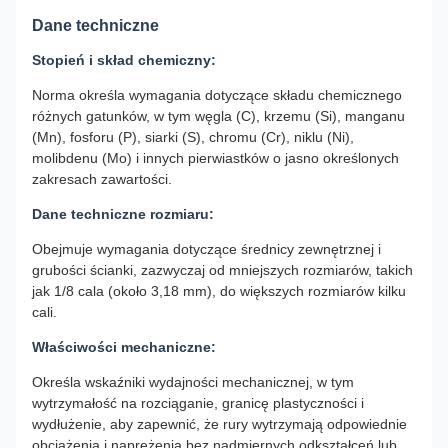
Dane techniczne
Stopień i skład chemiczny:
Norma określa wymagania dotyczące składu chemicznego
różnych gatunków, w tym węgla (C), krzemu (Si), manganu
(Mn), fosforu (P), siarki (S), chromu (Cr), niklu (Ni),
molibdenu (Mo) i innych pierwiastków o jasno określonych
zakresach zawartości.
Dane techniczne rozmiaru:
Obejmuje wymagania dotyczące średnicy zewnętrznej i
grubości ścianki, zazwyczaj od mniejszych rozmiarów, takich
jak 1/8 cala (około 3,18 mm), do większych rozmiarów kilku
cali.
Właściwości mechaniczne:
Określa wskaźniki wydajności mechanicznej, w tym
wytrzymałość na rozciąganie, granicę plastyczności i
wydłużenie, aby zapewnić, że rury wytrzymają odpowiednie
obciążenia i naprężenia bez nadmiernych odkształceń lub