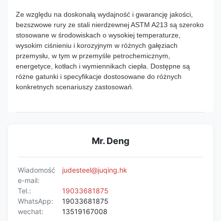
Ze względu na doskonałą wydajność i gwarancję jakości,
bezszwowe rury ze stali nierdzewnej ASTM A213 są szeroko
stosowane w środowiskach o wysokiej temperaturze,
wysokim ciśnieniu i korozyjnym w różnych gałęziach
przemysłu, w tym w przemyśle petrochemicznym,
energetyce, kotłach i wymiennikach ciepła. Dostępne są
różne gatunki i specyfikacje dostosowane do różnych
konkretnych scenariuszy zastosowań.
Mr. Deng
Wiadomość
judesteel@juqing.hk
e-mail:
Tel.:
19033681875
WhatsApp:
19033681875
wechat:
13519167008