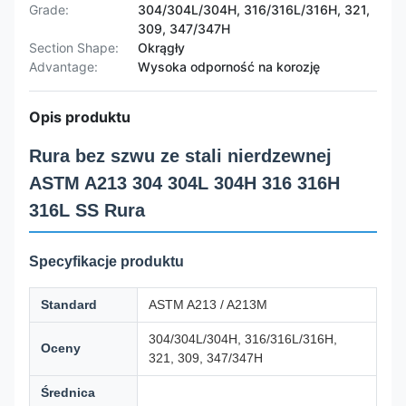
Grade:
304/304L/304H, 316/316L/316H, 321,
309, 347/347H
Section Shape:
Okrągły
Advantage:
Wysoka odporność na korozję
Opis produktu
Rura bez szwu ze stali nierdzewnej
ASTM A213 304 304L 304H 316 316H
316L SS Rura
Specyfikacje produktu
Standard
ASTM A213 / A213M
304/304L/304H, 316/316L/316H,
Oceny
321, 309, 347/347H
Średnica