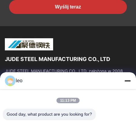
Wyślij teraz
JUDE STEEL MANUFACTURING CO., LTD
JUDE STEEL MANUFACTURING CO., LTD, założona w 2008
roku, jest profesjonalnym producentem i dostawcą rur
leo
stalowych bez szwu i stopów tytanu o...
Szybkie Linki
11:13 PM
Dom
Produkty
O Nas
Wycieczka Po Fabryce
Good day, what product are you looking for?
Kontrola Jakości
Poprosić O Wycenę
Aktualności
Blog