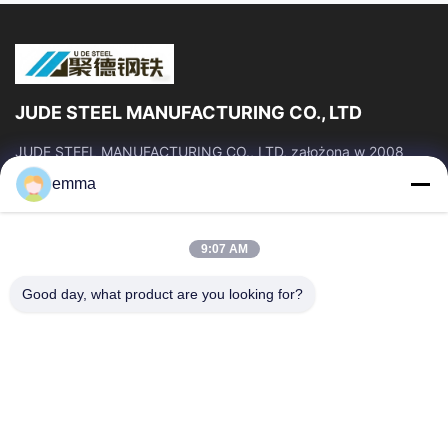
JUDE STEEL MANUFACTURING CO., LTD
JUDE STEEL MANUFACTURING CO., LTD, założona w 2008
roku, jest profesjonalnym producentem i dostawcą rur
emma
stalowych bez szwu i stopów tytanu o...
Szybkie Linki
9:07 AM
Dom
Produkty
O Nas
Wycieczka Po Fabryce
Good day, what product are you looking for?
Kontrola Jakości
Poprosić O Wycenę
Aktualności
Blog
Wszystkie Przypadki
Skontaktuj Się Z Nami
86--19033681875