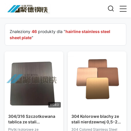
Znaleziony
46
produkty dla "
hairline stainless steel
sheet plate
"
VIDEO
304/316 Szczotkowana
304 Kolorowe blachy ze
tablica ze stali
stali nierdzewnej 0,5-2
nierdzewnej do włosów
mm SS 304 316
Płytki kolorowe ze
304 Colored Stainless Steel