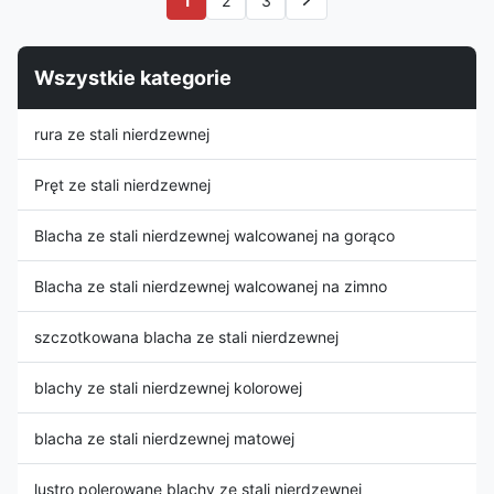
1
2
3
stainless steel Outside
architektonicznych i morskich.
Diameter (OD): N/A flat sheet
Eksport masowy z pełnymi
product Wall ...
certyfikatami.
Wszystkie kategorie
rura ze stali nierdzewnej
Pręt ze stali nierdzewnej
Blacha ze stali nierdzewnej walcowanej na gorąco
Blacha ze stali nierdzewnej walcowanej na zimno
szczotkowana blacha ze stali nierdzewnej
blachy ze stali nierdzewnej kolorowej
blacha ze stali nierdzewnej matowej
lustro polerowane blachy ze stali nierdzewnej