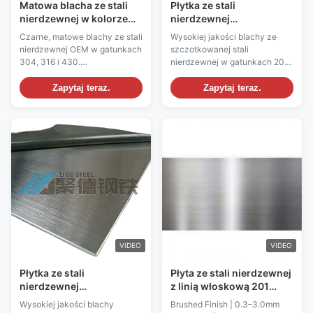
Matowa blacha ze stali
Płytka ze stali
nierdzewnej w kolorze
nierdzewnej
czarnym, o dużej linii
austenitycznej z wysoką
Czarne, matowe blachy ze stali
Wysokiej jakości blachy ze
włosów, o wysokiej
odpornością na korozję i
nierdzewnej OEM w gatunkach
szczotkowanej stali
odporności na korozję,
wykończeniem
304, 316 i 430.
nierdzewnej w gatunkach 201,
do zastosowań
czyszczonej linii
Charakteryzuje się
304, 304L, 309S, 310S, 316L.
dekoracyjnych
włosowej do zastosowań
odpornością na korozję,
Wysoka odporność na korozję,
Zapytaj teraz.
Zapytaj teraz.
dekoracyjnych
powierzchnią odporną na
dekoracyjne wykończenie
odciski palców i
przypominające włos,
niestandardowymi
certyfikat ASTM/GB/AISI.
rozmiarami/wykończeniami.
Niestandardowe rozmiary i
Certyfikat ISO 9001 z szybką
powierzchnie dostępne dla
dostawą.
projektów architektonicznych i
wnętrz.
VIDEO
VIDEO
Płytka ze stali
Płyta ze stali nierdzewnej
nierdzewnej
z linią włoskową 201
szczotkowanej serii 600
Grubość blachy ze
Wysokiej jakości blachy
Brushed Finish | 0.3–3.0mm
o wysokiej odporności na
szczotkowanej stali