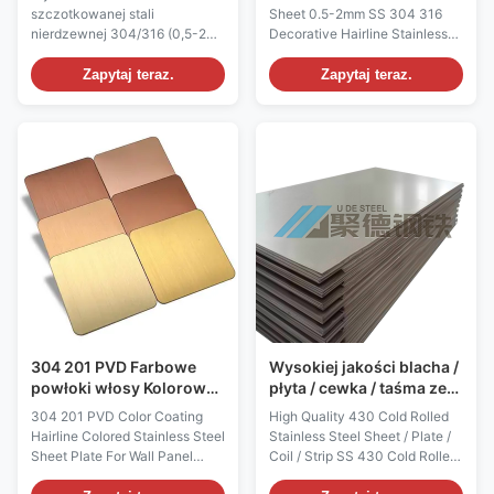
grubość 0,5-2 mm do
Dekoracyjne włosy
szczotkowanej stali
Sheet 0.5-2mm SS 304 316
zastosowań
Blachy ze stali
nierdzewnej 304/316 (0,5-2
Decorative Hairline Stainless
dekoracyjnych
nierdzewnej do inżynierii
mm) z certyfikatem ASTM.
Steel Sheets For Decoration
dekoracyjnej
Charakteryzuje się wysoką
Engineering Standard: ASTM
Zapytaj teraz.
Zapytaj teraz.
odpornością na korozję,
A240, EN decorative metal
powierzchnią odporną na
sheet standards Grades: 304,
odciski palców i
316 color coated hairline
niestandardowymi
stainless steel sheet Outside
kolorami/rozmiarami. Factory
Diameter (OD): N/A flat sheet
direct hurtownia projektów
product Wall ...
dekoracyjnych.
304 201 PVD Farbowe
Wysokiej jakości blacha /
powłoki włosy Kolorowe
płyta / cewka / taśma ze
blachy ze stali
stali nierdzewnej 430
304 201 PVD Color Coating
High Quality 430 Cold Rolled
nierdzewnej Do dekoracji
walcowanej na zimno SS
Hairline Colored Stainless Steel
Stainless Steel Sheet / Plate /
panelów ściennych Do
430 Cena cewki ze stali
Sheet Plate For Wall Panel
Coil / Strip SS 430 Cold Rolled
projektowania wnętrz
nierdzewnej walcowanej
Decoration For Interior Design
Stainless Steel Coil Price
na zimno