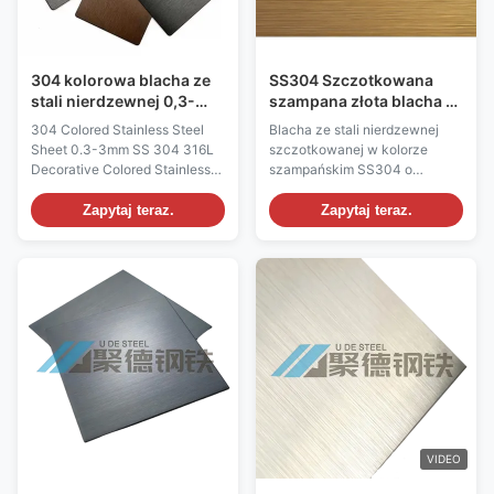
304 kolorowa blacha ze
SS304 Szczotkowana
stali nierdzewnej 0,3-
szampana złota blacha ze
3mm Ss 304 316L
stali nierdzewnej o
304 Colored Stainless Steel
Blacha ze stali nierdzewnej
Dekoracyjna blacha ze
wysokiej odporności na
Sheet 0.3-3mm SS 304 316L
szczotkowanej w kolorze
stali nierdzewnej
korozję do zastosowań
Decorative Colored Stainless
szampańskim SS304 o
kolorowej
dekoracyjnych
Steel Plate Standard: ASTM
wysokiej odporności na
A240, AISI, JIS, GB, EN, DIN
korozję, zgodnie z normą
Zapytaj teraz.
Zapytaj teraz.
Grades: 304, 316L colored
ASTM i certyfikatem ISO 9001.
decorative stainless steel plate
Dostępne niestandardowe
Outside Diameter (OD): Not
rozmiary, kolory i obróbka.
applicable for flat sheet Wall
Idealny do wysokiej klasy
Thickness: 0.3mm–3mm
dekoracji architektonicznych i
mainstream decorative ...
wnętrz.
VIDEO