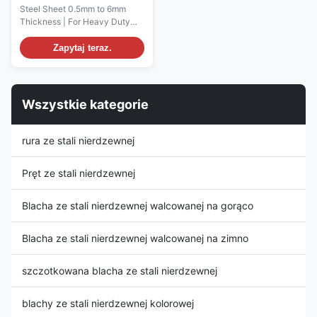
do 6 mm grubość blacha
Steel Sheet 0.5mm to 6mm
SS dla ciężkich urządzeń
Thickness | For Heavy Duty
przemysłowych
Industrial Structural
strukturalnych
Applications Standard:ASTM
Zapytaj teraz.
JIS GB EN DIN Grades:304L
(JIS SUS304L, UNS S30403,
EN 1.4307) Thickness:0.5mm
to 6mm, with custom sizes
Wszystkie kategorie
available outside this range
Length:1000mm to 12000mm,
fully ...
rura ze stali nierdzewnej
Pręt ze stali nierdzewnej
Blacha ze stali nierdzewnej walcowanej na gorąco
Blacha ze stali nierdzewnej walcowanej na zimno
szczotkowana blacha ze stali nierdzewnej
blachy ze stali nierdzewnej kolorowej