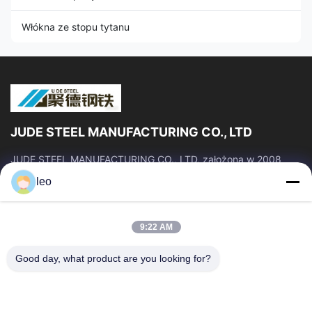
Włókna ze stopu tytanu
JUDE STEEL MANUFACTURING CO., LTD
JUDE STEEL MANUFACTURING CO., LTD, założona w 2008
roku, jest profesjonalnym producentem i dostawcą rur
leo
stalowych bez szwu i stopów tytanu o...
Szybkie Linki
9:22 AM
Dom
Produkty
O Nas
Wycieczka Po Fabryce
Good day, what product are you looking for?
Kontrola Jakości
Poprosić O Wycenę
Aktualności
Blog