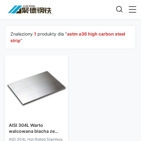
Znaleziony
1
produkty dla "
astm a36 high carbon steel
strip
"
AISI 304L Warto
walcowana blacha ze
stali nierdzewnej 0,5 mm
AISI 304L Hot Rolled Stainless