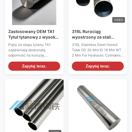
VIDEO
Zastosowany OEM TA1
316L Rurociąg
Tytuł tytanowy z wysoką
wyostrzony ze stali
odpornością na korozję
nierdzewnej OD 20 mm ID
Pręty ze stopu tytanu TA1
316L Stainless Steel Honed
do zastosowań
16 mm WT 2 mm Do
zapewniają doskonałą
Tube OD 20 Mm ID 16 Mm WT
ultradźwiękowych
cylindrów
odporność na korozję,
2 Mm For Hydraulic Cylinders
hydraulicznych
doskonałą spawalność i
Honed tubes are widely
wysoką biokompatybilność.
recognized as hydraulic
Zapytaj teraz.
Zapytaj teraz.
Dostępne z możliwością
cylinder tubes because they
dostosowania OEM/ODM,
are the primary material used in
certyfikatem standardu GB i
the production of hydraulic
szybką dostawą do
cylinders. Their precision-
zastosowań przemysłowych.
honed inner diameter provides
excellent surface finish ...