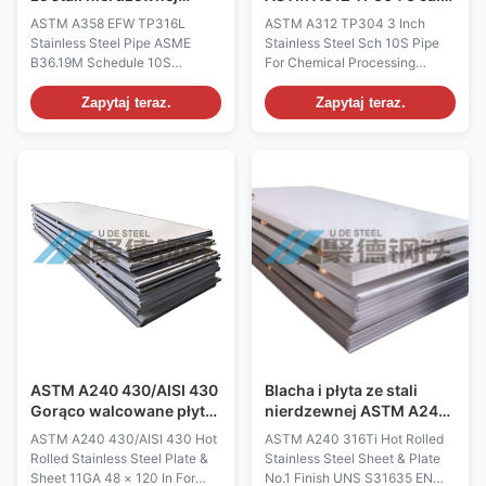
ASTM A358 EFW TP316L
Sch 10S do zakładów
ASTM A358 EFW TP316L
ASTM A312 TP304 3 Inch
ASME B36.19M Schedule
przetwórstwa
Stainless Steel Pipe ASME
Stainless Steel Sch 10S Pipe
10S
chemicznego
B36.19M Schedule 10S
For Chemical Processing
Manufacturer & Supplier ASTM
Plants Schedule 10S stainless
A358 / ASME SA358 covers
steel pipes are manufactured
Zapytaj teraz.
Zapytaj teraz.
electric-fusion-welded (EFW)
from premium-quality stainless
austenitic chromium-nickel
steel materials to provide
stainless steel pipe for
reliable performance in low-
corrosive or high-temperature
pressure piping systems. They
service . TP316L is a low-
are available in a wide range of
carbon (≤0.03% C) version of
stainless steel ...
316 ...
ASTM A240 430/AISI 430
Blacha i płyta ze stali
Gorąco walcowane płyty i
nierdzewnej ASTM A240
arkusze ze stali
316Ti walcowana na
ASTM A240 430/AISI 430 Hot
ASTM A240 316Ti Hot Rolled
nierdzewnej 11GA 48 ×
gorąco z wykończeniem
Rolled Stainless Steel Plate &
Stainless Steel Sheet & Plate
120 In dla zastosowań
nr 1 UNS S31635 EN
Sheet 11GA 48 × 120 In For
No.1 Finish UNS S31635 EN