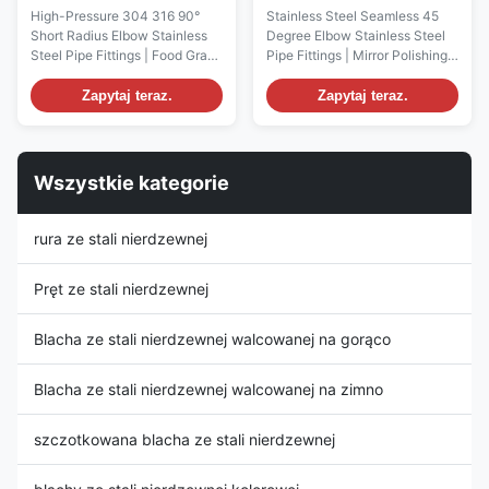
łokieć łączniki rurowe ze
Rurociągi ze stali
High-Pressure 304 316 90°
Stainless Steel Seamless 45
stali nierdzewnej
nierdzewnej Lustrzanie
Short Radius Elbow Stainless
Degree Elbow Stainless Steel
lusterek
Steel Pipe Fittings | Food Grade
Pipe Fittings | Mirror Polishing
| Welding Seamless |
Standard:ASTM A403 / ASME
CommercialStandard:ASTM
B16.9 Grades:Available in 304
Zapytaj teraz.
Zapytaj teraz.
A403 / ASME
(UNS S30400) and 316L (UNS
B16.9Grades:304 (UNS
S31603) Outside Diameter
S30400) and 316 (UNS
(OD):Manufactured to match
S31600) Outside Diameter
the standard OD of stainless
Wszystkie kategorie
(OD):Manufactured to standard
steel pipe per ASME B36.19.
stainless steel pipe OD
Wall Thickness...
dimensions per ASME B36.19
rura ze stali nierdzewnej
Wall ...
Pręt ze stali nierdzewnej
Blacha ze stali nierdzewnej walcowanej na gorąco
Blacha ze stali nierdzewnej walcowanej na zimno
szczotkowana blacha ze stali nierdzewnej