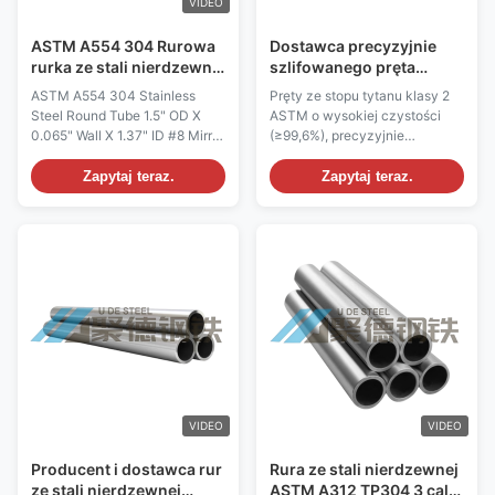
VIDEO
ASTM A554 304 Rurowa
Dostawca precyzyjnie
rurka ze stali nierdzewnej
szlifowanego pręta
1,5" OD X 0,065" ściana X
tytanowego ASTM B348
ASTM A554 304 Stainless
Pręty ze stopu tytanu klasy 2
1,37" ID # 8 lustrzane
Klasa 5 Ti-6Al-4V
Steel Round Tube 1.5" OD X
ASTM o wysokiej czystości
lustro
0.065" Wall X 1.37" ID #8 Mirror
(≥99,6%), precyzyjnie
Polished The ASTM A554 304
polerowanej powierzchni i
Stainless Steel Round Tube
doskonałej odporności na
Zapytaj teraz.
Zapytaj teraz.
features a 1.5" outside diameter
korozję. Bezpośrednie ceny
(OD) , 0.065" wall thickness ,
fabryczne z pełnym
and 1.37" inside diameter (ID)
dostosowaniem wymiarów i
with a premium #8 mirror
wykończeń. Idealny do
polished finish . Manufactured
zastosowań chemicznych,
from high...
medycznych i morskich.
VIDEO
VIDEO
Producent i dostawca rur
Rura ze stali nierdzewnej
ze stali nierdzewnej
ASTM A312 TP304 3 cale