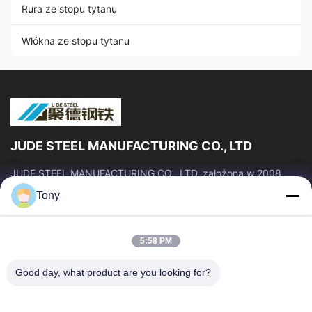
Rura ze stopu tytanu
Włókna ze stopu tytanu
JUDE STEEL MANUFACTURING CO., LTD
JUDE STEEL MANUFACTURING CO., LTD, założona w 2008
roku, jest profesjonalnym producentem i dostawcą rur
Tony
stalowych bez szwu i stopów tytanu o...
Szybkie Linki
5:58 PM
Dom
Produkty
O Nas
Wycieczka Po Fabryce
Good day, what product are you looking for?
Kontrola Jakości
Poprosić O Wycenę
Aktualności
Blog