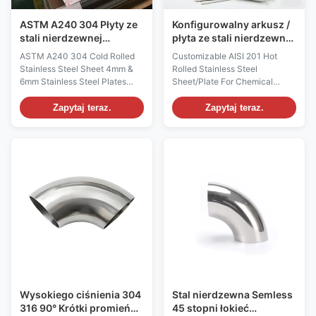
ASTM A240 304 Płyty ze
Konfigurowalny arkusz /
stali nierdzewnej
płyta ze stali nierdzewnej
walcowanej na zimno 4
AISI 201 o długości od
ASTM A240 304 Cold Rolled
Customizable AISI 201 Hot
mm 6 mm Płyty ze stali
1000 mm do 12000 mm
Stainless Steel Sheet 4mm &
Rolled Stainless Steel
nierdzewnej
dla przemysłu
6mm Stainless Steel Plates
Sheet/Plate For Chemical
chemicznego
Standard: ASTM A240 Grades:
Industry & Industrial
304 (UNS S30400) Thickness:
Applications Standard:ASTM
Zapytaj teraz.
Zapytaj teraz.
0.1mm to 200mm Length:
A240, JIS G4304, EN 10088-2,
1000mm to 12000mm Width:
DIN 17440, GB/T 3280
10mm to 2000mm, or as
Grades:AISI 201 (UNS S20100,
requested Applications:
EN 1.4372) Thickness:0.3mm
Building and construction Key
to 100mm, with custom
attributes Product Name ASTM
thicknesses available beyond
A240 304 ...
this standard range ...
Wysokiego ciśnienia 304
Stal nierdzewna Semless
316 90° Krótki promień
45 stopni łokieć