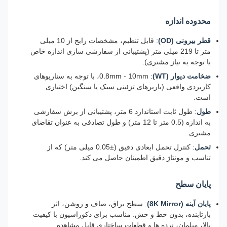
محدوده اندازه
قطر بیرونی (OD)
: قابل تنظیم، مشخصات رایج از 10 میلی
متر تا 219 میلی متر (پشتیبانی از سفارشی سازی اندازه خاص
با توجه به نیاز مشتری).
ضخامت دیوار (WT)
: 0.8mm - 10mm، با توجه به سناریوهای
کاربردی واقعی (باربرهای تزئینی سبک یا سنگین) اختیاری
است.
طول
: طول ثابت استاندارد 6 متر، پشتیبانی از برش سفارشی
به اندازه (0.5 متر تا 12 متر) و طول تصادفی به عنوان تقاضای
مشتری.
تحمل
: کنترل تحمل ابعادی دقیق (±0.05 میلی متر) که از
تناسب و مونتاژ دقیق اطمینان حاصل می کند.
پایان سطح
پایان آینه (8K Mirror)
: سطح براق، صاف و روشن، اثر
بازتابنده، بدون خط و خش. مناسب برای دکوراسیون با کیفیت
بالا، مبلمان، نرده ها و قطعات ساختاری قابل مشاهده.