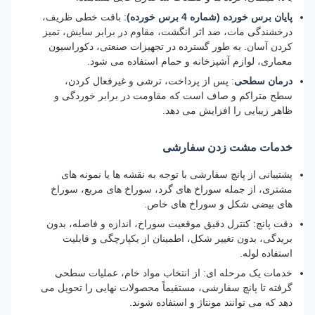
پایان برس خورده (شماره 4 برس خورده)
: بافت خطی ظریف،
درخشندگی مات، ضد اثر انگشت، مقاوم در برابر سایش، تمیز
کردن آسان. به طور گسترده در تجهیزات صنعتی، دکوراسیون
معماری، لوازم آشپزخانه و حمام استفاده می شود.
درمان سطحی
: پس از پرداخت، ترشی و غیرفعال کردن،
سطح متراکم و صاف است که مقاومت در برابر خوردگی و
ظاهر زیبایی را افزایش می دهد.
خدمات مشت زدن سفارشی
پشتیبانی از پانچ سفارشی با توجه به نقشه ها یا نمونه های
مشتری، از جمله سوراخ های گرد، سوراخ های مربع، سوراخ
های بیضی شکل و سوراخ های خاص.
دقت پانچ: کنترل دقیق موقعیت سوراخ، اندازه و فاصله، بدون
بریدگی، بدون تغییر شکل، اطمینان از یکپارچگی و قابلیت
استفاده لوله.
خدمات یک مرحله ای: از انتخاب مواد خام، عملیات سطحی
گرفته تا پانچ سفارشی، مستقیماً محصولات نهایی را تحویل می
دهد که می توانند مونتاژ و استفاده شوند.