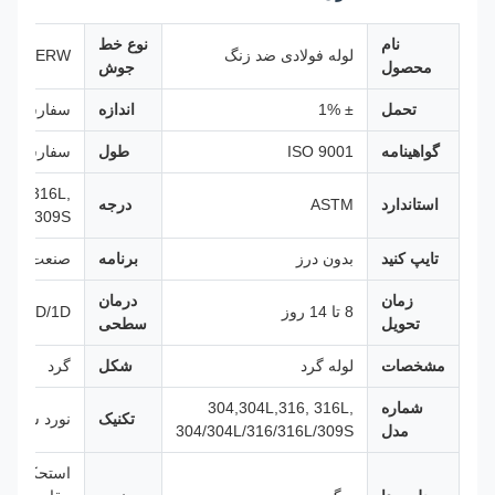
نام
نوع خط
لوله فولادی ضد زنگ
ERW
محصول
جوش
تحمل
± 1%
اندازه
سفارشی
گواهینامه
ISO 9001
طول
سفارشی
316, 316L,
استاندارد
ASTM
درجه
316L/309S
تایپ کنید
بدون درز
برنامه
صنعت / تجه
زمان
درمان
8 تا 14 روز
/HL/2D/1D
تحویل
سطحی
مشخصات
لوله گرد
شکل
گرد
شماره
304,304L,316, 316L,
تکنیک
نورد سرد یا
مدل
304/304L/316/316L/309S
استحکام با