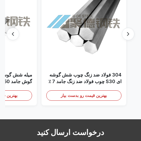
304 فولاد ضد زنگ چوب شش گوشه
ای S30 چوب فولاد ضد زنگ جامد 7 ٪
100mm برای اتصال ماشین آلات
زنگ روشن برای 
بهترین قیمت رو بدست بیار
بهترین قیم
درخواست ارسال کنید