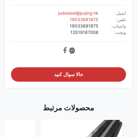
ایمیل:
judesteel@juqing.hk
تلفن:
19033681875
واتساپ:
19033681875
ویچت:
13519167008
حالا سوال کنيد
محصولات مرتبط