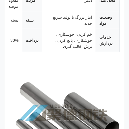
محل مبدا
دیگر
مزیت
مقاومت در 
موضعی خو
وضعیت
انبار بزرگ یا تولید سریع
بسته
بسته استاند
مواد
جدید
خم کردن، جوشکاری،
خدمات
جوشکاری، پانچ کردن،
پرداخت
T/T30% سپرده + 70% پیش پرداخت
پردازش
برش، قالب گیری