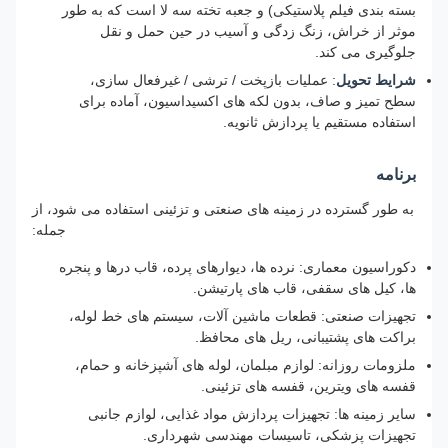
بسته بندی فیلم پلاستیکی) و جعبه تخته سه لا است که به طور
موثر از خراش، زنگ زدگی و آسیب در حین حمل و نقل
جلوگیری می کند.
شرایط تحویل
: عملیات بازپخت / ترشی / غیرفعال سازی،
سطح تمیز و صاف، بدون لکه های اکسیداسیون، آماده برای
استفاده مستقیم یا پردازش ثانویه.
برنامه
به طور گسترده در زمینه های صنعتی و تزئینی استفاده می شود، از
جمله:
دکوراسیون معماری: نرده ها، دیوارهای پرده، قاب درها و پنجره
ها، کیل های سقفی، قاب های پارتیشن.
تجهیزات صنعتی: قطعات ماشین آلات، سیستم های خط لوله،
براکت های پشتیبانی، ریل های محافظ.
ملزومات روزانه: لوازم مبلمان، لوله های آشپزخانه و حمام،
قفسه های ویترین، قفسه های تزئینی.
سایر زمینه ها: تجهیزات پردازش مواد غذایی، لوازم جانبی
تجهیزات پزشکی، تاسیسات مهندسی شهرداری.