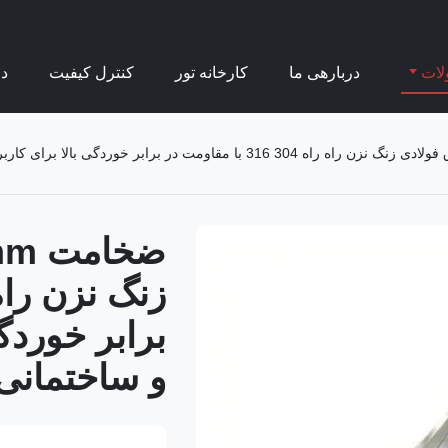
لات
دربارهی ما
کارخانه تور
کنترل کیفیت
د
برابر خوردگ
و ساختمانی