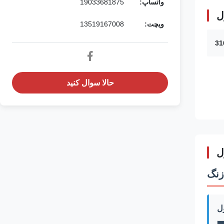
واتساپ:
19033681875
ل
ویچت:
13519167008
حالا سوال کنيد
ل
ل