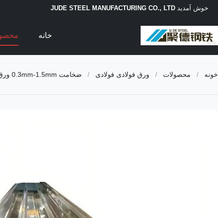
خوش آمدید
JUDE STEEL MANUFACTURING CO., LTD
خانه
محصو
خونه
/
محصولات
/
ورق فولادی فولادی
/
ضخامت 0.3mm-1.5mm ورق فولادی زنگ نزن راه راه 304 316 با مقاومت در برابر خوردگی بالا برای کاربردهای صنعتی و ساختمانی