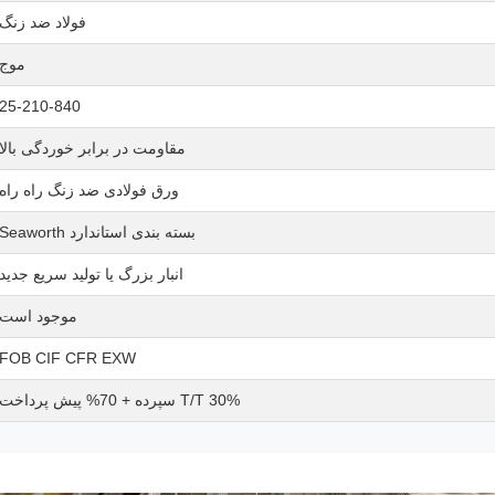
فولاد ضد زنگ
موج
25-210-840
مقاومت در برابر خوردگی بالا
ورق فولادی ضد زنگ راه راه
بسته بندی استاندارد Seaworth
انبار بزرگ یا تولید سریع جدید
موجود است
FOB CIF CFR EXW
T/T 30% سپرده + 70% پیش پرداخت