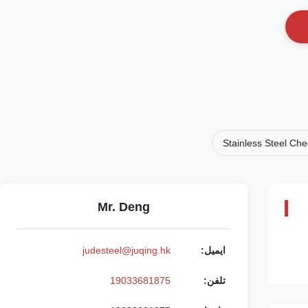
Stainless Steel Che
Mr. Deng
ایمیل:
judesteel@juqing.hk
تلفن:
19033681875