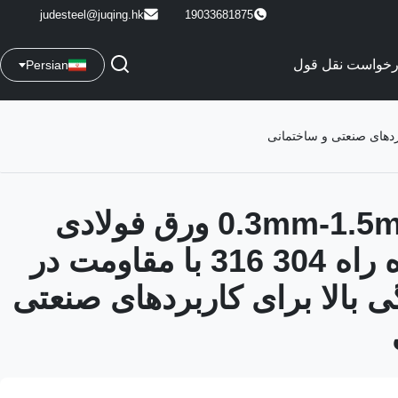
judesteel@juqing.hk
19033681875
رخواست نقل قول
Persian
ضخامت 0.3mm-1.5mm ورق فولادی
زنگ نزن راه راه 304 316 با مقاومت در
ی بالا برای کاربردهای صنعتی