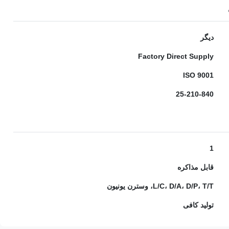
دیگر
Factory Direct Supply
ISO 9001
25-210-840
1
قابل مذاکره
L/C، D/A، D/P، T/T، وسترن یونیون
تولید کافی