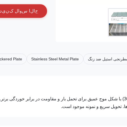
ح
ا
ل
ا
س
و
ا
ل
ک
ن
ي
د
طرنجی استیل ضد زنگ
Stainless Steel Metal Plate
ckered Plate
ورق های فولادی زنگ نزن راه راه 0.3-1.5 میلی متر (درجه 304/316) با شکل موج عمیق برای تحمل بار و مقاومت در برابر خوردگی برتر.